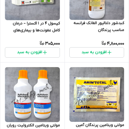
کبدشور دلتالیور الفاتک فرانسه
کپسول 4 در 1 اکسترا – درمان
مناسب پرندگان
کامل عفونت‌ها و بیماری‌های
انگلی کبوتر
305,000
4,800,000
افزودن به سبد
افزودن به سبد
مولتی ویتامین پرندگان آمین
مولتی ویتامین الکترولیت رویان