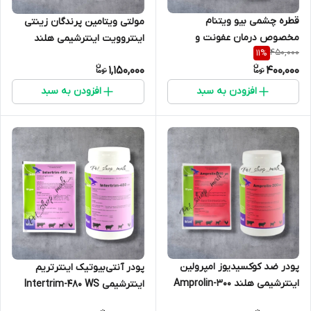
قطره چشمی بیو ویتنام
مولتی ویتامین پرندگان زینتی
مخصوص درمان عفونت و
اینتروویت اینترشیمی هلند
450,000
11
%
التهاب چشم حیوانات و پرندگان
1,150,000
400,000
– ۱۰ میلی‌لیتر
افزودن به سبد
افزودن به سبد
پودر ضد کوکسیدیوز امپرولین
پودر آنتی‌بیوتیک اینترتریم
اینترشیمی هلند Amprolin-300
اینترشیمی Intertrim-480 WS
WS مخصوص طیور و دام –
جهت درمان سالمونلا عفونت‌های