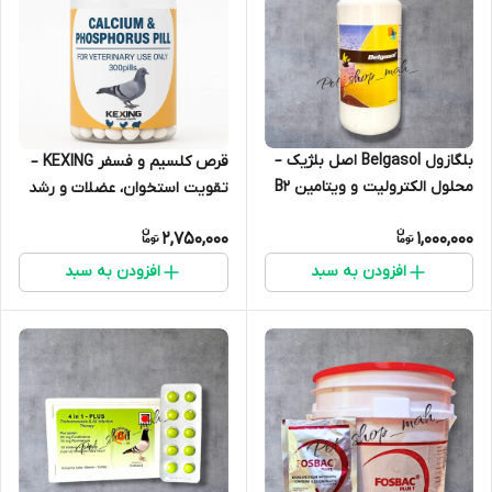
بلگازول Belgasol اصل بلژیک –
قرص کلسیم و فسفر KEXING –
محلول الکترولیت و ویتامین B2
تقویت استخوان، عضلات و رشد
مخصوص کبوتر
کبوتر
2,750,000
1,000,000
افزودن به سبد
افزودن به سبد