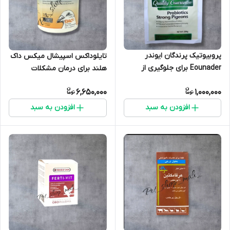
پروبیوتیک پرندگان ایوندر
تایلوداکس اسپیشال میکس داک
Eounader برای جلوگیری از
هلند برای درمان مشکلات
مشکلات گوارشی افزایش هضم
تنفسی پرندگان
6,650,000
1,000,000
غذا کمک ب سلامت پرنده
افزودن به سبد
افزودن به سبد