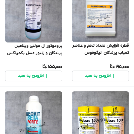
قطره افزایش تعداد تخم و عناصر
پروموتور ال مولتی ویتامین
کمیاب پرندگان الیگوفوس
پرندگان و زنبور عسل بکمپلکس
لاپروت فرانسه بسیار قوی و
همراه آسید آمینه
155,000
195,000
تضمینی
افزودن به سبد
افزودن به سبد