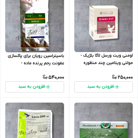
اومنی ویت ورسل لاگا بلژیک -
باسیتراسین رویان برای پاکسازی
مولتی ویتامین چند منظوره
عفونت رحم پرنده ماده -
مناسب ضعف و استرس پرنده
انتریسید رویان
540,000
250,000
افزودن به سبد
افزودن به سبد