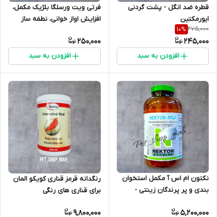
فرتی ویت ورسلگا بلژیک مکمل،
قطره ضد انگل - پشت گردنی
افزایش اواز خوانی، نطفه ساز
ایورمکتین
275,000
10
%
250,000
245,000
افزودن به سبد
افزودن به سبد
نکتون ام اس آ مکمل استخوان
رنگدانه قرمز قناری کویکو المان
بندی و پر پرندگان زینتی -
برای قناری های رنگی
nekton msa
9,800,000
5,200,000