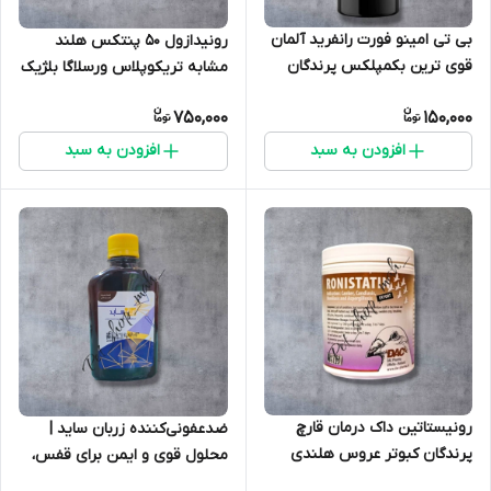
بی تی امینو فورت رانفرید آلمان
رونیدازول 50 پنتکس هلند
قوی ترین بکمپلکس پرندگان
مشابه تریکوپلاس ورسلاگا بلژیک
زینتی کبوتر، عروس هلندی، مرغ
ضد انگل پرندگان RONIDAZOLE
750,000
150,000
و خروس
PANTEX
افزودن به سبد
افزودن به سبد
رونیستاتین داک درمان قارچ
ضدعفونی‌کننده زربان ساید |
پرندگان کبوتر عروس هلندی
محلول قوی و ایمن برای قفس،
قناری و...
لانه و وسایل پرندگان