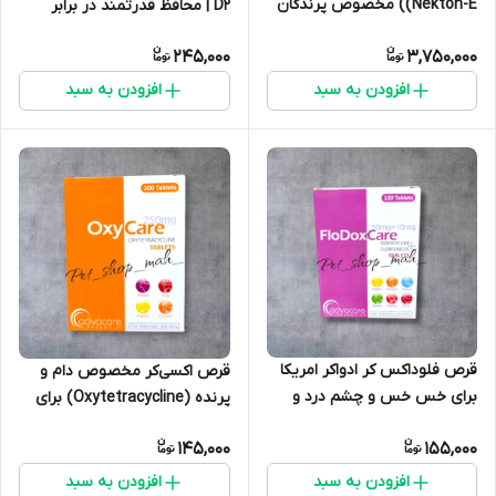
(Nekton-E) مخصوص پرندگان
D2 | محافظ قدرتمند در برابر
و خزندگان | 140 گرم
بیماری‌های پرندگان زینتی وطیور
245,000
3,750,000
افزودن به سبد
افزودن به سبد
قرص فلوداکس کر ادواکر امریکا
قرص اکسی‌کر مخصوص دام و
برای خس خس و چشم درد و
پرنده (Oxytetracycline) برای
عفونت های تنفسی در پرندگان
سرماخوردگی و خس خس و...
145,000
155,000
افزودن به سبد
افزودن به سبد