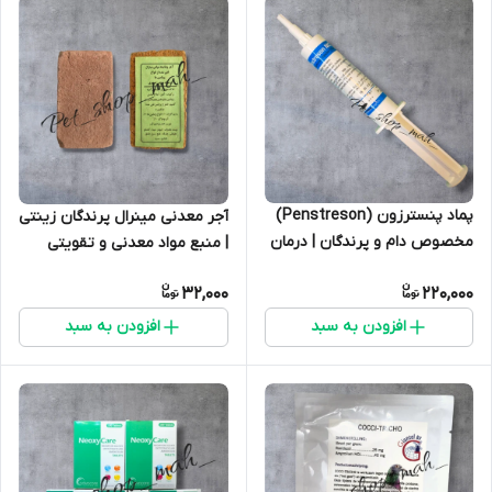
پماد پنسترزون (Penstreson)
آجر معدنی مینرال پرندگان زینتی
مخصوص دام و پرندگان | درمان
| منبع مواد معدنی و تقویتی
التهاب، عفونت و چشم‌درد
32,000
220,000
پرندگان
افزودن به سبد
افزودن به سبد