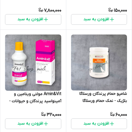
خس بیحالی و...
نطفه ad3e رانفرید آلمان
7,800,000
150,000
افزودن به سبد
افزودن به سبد
شامپو حمام پرندگان ورسلاگا
Amin&Vit مولتی ویتامین و
بلژیک - نمک حمام ورسلاگا
آمینواسید پرندگان و حیوانات -
آمینوویت رویان
320,000
60,000
افزودن به سبد
افزودن به سبد