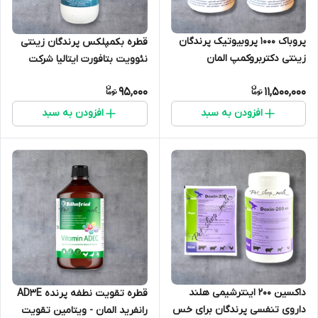
پروباک 1000 پروبیوتیک پرندگان
قطره بکمپلکس پرندگان زینتی
زینتی دکتربروکمپ المان
نئوویت بتافورت ایتالیا شرکت
نئوفارما
95,000
11,500,000
افزودن به سبد
افزودن به سبد
داکسین 200 اینترشیمی هلند
قطره تقویت نطفه پرنده AD3E
داروی تنفسی پرندگان برای خس
رانفرید المان - ویتامین تقویت