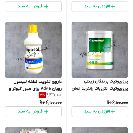
افزودن به سبد
افزودن به سبد
پروبیوتیک پرندگان زینتی
داروی تقویت نطفه لیپسول
پروبیوتیک انتروباک رانفرید المان
رویان Ad3e برای طیور کبوتر و
4,430,000
7
%
مرغ و خروس
4,100,000
6,100,000
افزودن به سبد
افزودن به سبد