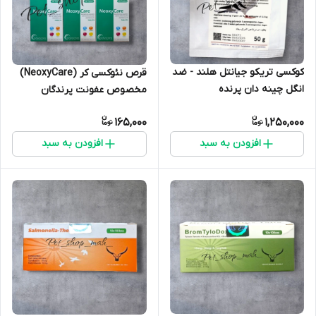
کوکسی تریکو جیانتل هلند - ضد
قرص نئوکسی کر (NeoxyCare)
انگل چینه دان پرنده
مخصوص عفونت پرندگان
165,000
1,250,000
افزودن به سبد
افزودن به سبد