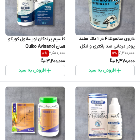
داروی سالمونلا 4 در 1 داک هلند
کلسیم پرندگان اویسانول کویکو
پودر درمانی ضد باکتری و انگل
المان Quiko Avisanol
3,500,000
7,300,000
8
%
11
%
زدایی مخصوص کبوتر و پرندگان
3,200,000
6,470,000
زینتی
افزودن به سبد
افزودن به سبد