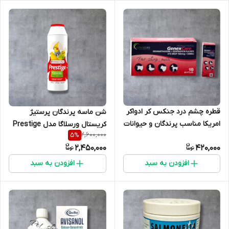
قطره چشم درد جنکس کر ادواکر
شن ماسه پرندگان پرستیژ
امریکا مناسب پرندگان و حیوانات
کریستال ورسلاگا مدل Prestige
2,600,000
5
%
Kristal با اسانس بادیان (رازیانه)
2,450,000
420,000
افزودن به سبد
افزودن به سبد