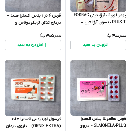
پودر فوزباک آرژانتینی FOSBAC
قرص 4 در 1 پلاس اکسترا هلند –
PLUS T بدسون آرژانتین –
درمان کنکر، تریکوموناس و
آنتی‌بیوتیک بسیار قوی برای
عفونت‌های شایع کبوتر
305,000
400,000
عفونت‌های تنفسی و باکتریایی
پرندگان
افزودن به سبد
افزودن به سبد
قرص سالمونلا پلاس اکسترا
کپسول اورنیکس اکسترا هلند
SLMONELA-PLUS – داروی
(ORNIX EXTRA) – داروی درمان