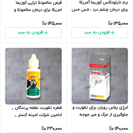
برم تایلوداکس کوزیما آمریکا
قرص سالمونلا تراپی کوزیما
برای درمان چشم درد ، خس خس
امریکا برای درمان سالمونلا و
، اسهال در کبوتر و پرندگان
مشکلات گوارشی و قارچ در کبوتر
145,000
135,000
و پرندگان
افزودن به سبد
افزودن به سبد
انرژی پلاس رویان برای تقویت و
قطره تقویت نطفه پرندگان _
جلوگیری از مرگ و میر جوجه
ادامین شرکت امینه گستر _
مرغ یک روزه
AD3E
230,000
140,000