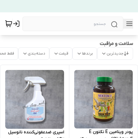
سلامت و مراقبت
جدیدترین
برندها
قیمت
دسته‌بندی
فقط محص
پودر ویتامین E نکتون E
اسپری ضدعفونی‌کننده نانوسیل