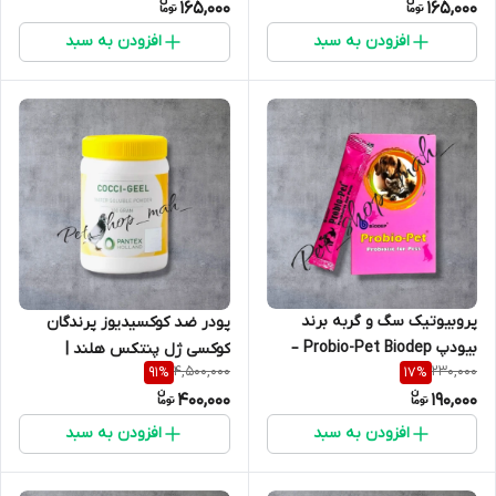
165,000
165,000
ساخت هلند
تنفسی و گوارشی در دام و طیور
– محصول هلند
افزودن به سبد
افزودن به سبد
پروبیوتیک سگ و گربه برند
پودر ضد کوکسیدیوز پرندگان
بیودپ Probio-Pet Biodep –
کوکسی ژل پنتکس هلند |
4,500,000
230,000
91
%
17
%
تقویت گوارش و افزایش اشتها
COCCI-GEEL
400,000
190,000
افزودن به سبد
افزودن به سبد