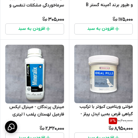
و طیور برند آمینه گستر B
سرماخوردگی مشکلات تنفسی و
complex حجم 30 سیسی
گوارشی در کبوتر عروس هلندی
305,000
175,000
قناری و طوطی سانان
افزودن به سبد
افزودن به سبد
مولتی ویتامین کبوتر با ترکیب
مینرال پرندگان - مینرال ایکس
گیاهی قرص بمبی ایدل پیلز -
فارمیل لهستان پلمب 1 لیتری
10,200,000
12
%
IDEAL PILLS ورسلاگا بلژیک
تامین عناصر کمیاب بدن پرنده
2,320,000
8,950,000
افزایش رشد افزایش تعداد تخم
افزودن به سبد
افزودن به سبد