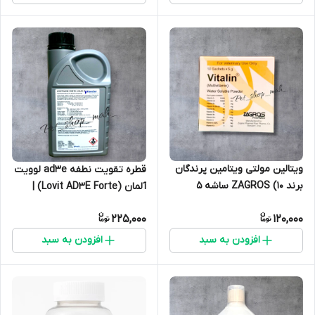
ویتالین مولتی ویتامین پرندگان
قطره تقویت نطفه ad3e لوویت
برند ZAGROS (۱۰ ساشه ۵
آلمان (Lovit AD3E Forte) |
گرمی) بدون تاریخ انقضاء
مخصوص پرندگان
225,000
120,000
افزودن به سبد
افزودن به سبد