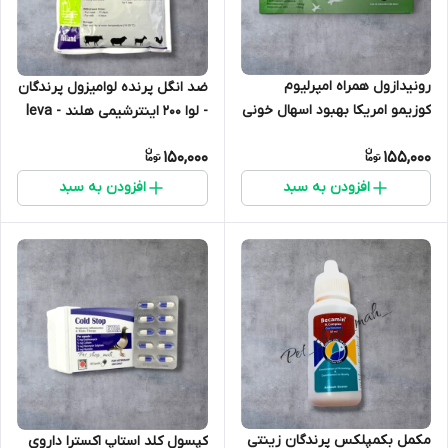
رونیدازول همراه امپرلیوم
ضد انگل پرنده لوامیزول پرندگان
کوزیمو امریکا بهبود اسهال خونی
- لوا 200 اینترشیمی هلند - leva
و بیماری های گوارشی در کبوتر
200
150,000
155,000
مرغ خروس و...
افزودن به سبد
افزودن به سبد
مکمل بکمپلکس پرندگان زینتی
کپسول کلد استاپ اکسترا داروی