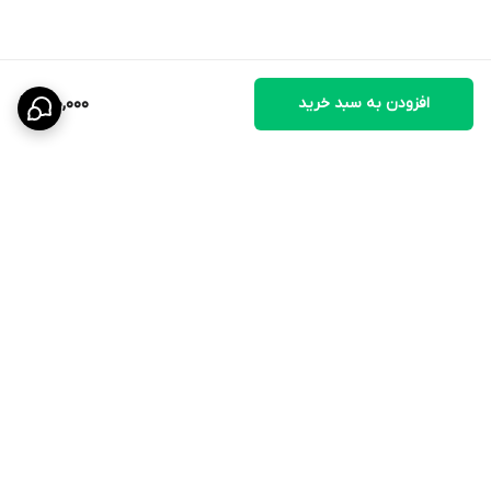
برای گربه‌ها و حیوانات دارای مشکلات شدید کبدی یا کلیوی ممنوع است
افزودن به سبد خرید
150,000
در حیوانات دچار دهیدراتاسیون یا افت فشار خون استفاده نشود
📌 زمان پرهیز از مصرف (Withdrawal Time)
گوشت و تخم: ۱ روز
برگشت به بالا