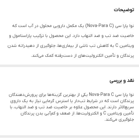
توضیحات
نوا پارا سی (Nova-Para C) یک مکمل دارویی محلول در آب است که
خاصیت ضد تب و ضد التهاب دارد. این محصول با ترکیب پاراستامول و
ویتامین C به کاهش تب ناشی از بیماری‌ها، جلوگیری از دهیدراته شدن
پرندگان و تأمین الکترولیت‌های از دست‌رفته کمک می‌کند.
📌 توضیحات
نقد و بررسی
نوا پارا سی Nova-Para C یکی از بهترین گزینه‌ها برای پرورش‌دهندگان
Nova-Para C نوا پارا سی داروی محلول در آب مخصوص پرندگان و
پرندگان است که در شرایط تب‌دار یا استرس گرمایی نیاز به یک داروی
طیور است که با ترکیب مؤثر Paracetamol، Vitamin C، Sodium
سریع‌الاثر دارند. این محصول علاوه بر خاصیت ضد تب و ضد التهاب، با
تأمین ویتامین C و الکترولیت‌ها، از ضعف و کم‌آبی بدن پرندگان
Chloride و Potassium Chloride نقش مهمی در کاهش تب، التهاب،
جلوگیری می‌کند.
جلوگیری از کم‌آبی بدن و جایگزینی الکترولیت‌ها دارد. این محصول یک
گزینه عالی برای استفاده در دوره بیماری‌های همراه با تب بالا و استرس