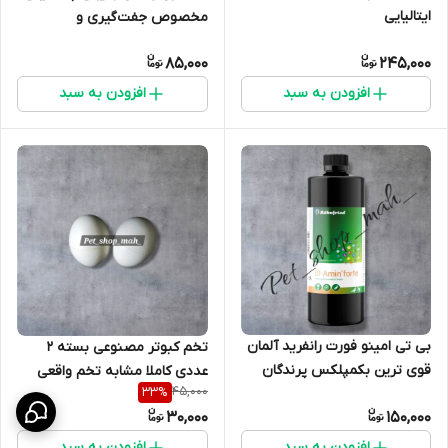
ایتالیایی
مخصوص جفت‌گیری و
تخم‌گذاری
85,000
245,000
افزودن به سبد
افزودن به سبد
بی تی امینو فورت رانفرید آلمان
تخم کبوتر مصنوعی بسته 2
قوی ترین بکمپلکس پرندگان
عددی کاملا مشابه تخم واقعی
45,000
33
%
زینتی کبوتر، عروس هلندی، مرغ
30,000
150,000
و خروس
افزودن به سبد
افزودن به سبد