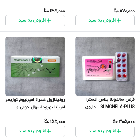
در پرندگان
کبوتر
135,000
870,000
افزودن به سبد
افزودن به سبد
قرص سالمونلا پلاس اکسترا
رونیدازول همراه امپرلیوم کوزیمو
SLMONELA-PLUS – داروی
امریکا بهبود اسهال خونی و
تخصصی درمان سالمونلا و
بیماری های گوارشی در کبوتر
155,000
305,000
عفونت‌های باکتریایی کبوتر تولید
مرغ خروس و...
هلند
افزودن به سبد
افزودن به سبد