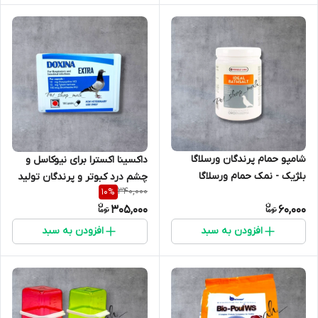
شامپو حمام پرندگان ورسلاگا
داکسینا اکسترا برای نیوکاسل و
بلژیک - نمک حمام ورسلاگا
چشم درد کبوتر و پرندگان تولید
340,000
10
%
هلند
305,000
60,000
افزودن به سبد
افزودن به سبد