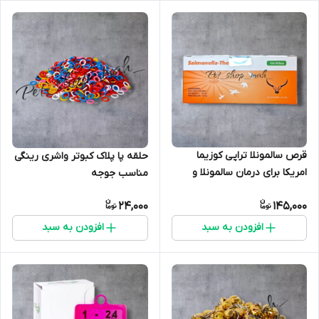
قرص سالمونلا تراپی کوزیما
حلقه پا پلاک کبوتر واشری رینگی
امریکا برای درمان سالمونلا و
مناسب جوجه
مشکلات گوارشی و قارچ در کبوتر
24,000
145,000
و پرندگان
افزودن به سبد
افزودن به سبد