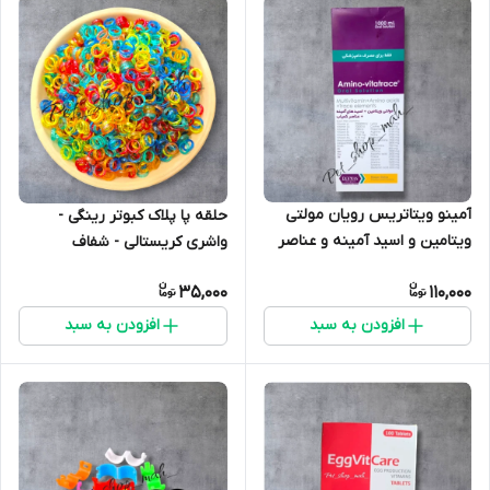
آمینو ویتاتریس رویان مولتی
حلقه پا پلاک کبوتر رینگی -
ویتامین و اسید آمینه و عناصر
واشری کریستالی - شفاف
کمیاب برای طیور کبوتر مرغ و
35,000
110,000
خروس و...
افزودن به سبد
افزودن به سبد