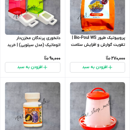
پروبیوتیک طیور Bio-Poul WS |
دانخوری پرندگان مخزن‌دار
تقویت گوارش و افزایش سلامت
اتوماتیک (مدل سیلویی) | خرید
جوجه و طیور بسته 500 گرمی
ظرف غذای پرنده آرش
90,000
270,000
افزودن به سبد
افزودن به سبد