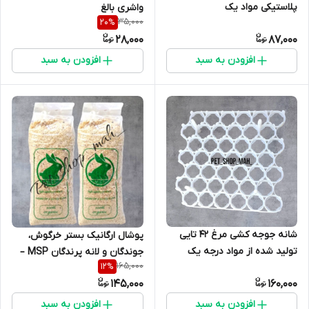
پلاستیکی مواد یک
واشری بالغ
35,000
20
%
28,000
87,000
افزودن به سبد
افزودن به سبد
شانه جوجه کشی مرغ 42 تایی
پوشال ارگانیک بستر خرگوش،
تولید شده از مواد درجه یک
جوندگان و لانه پرندگان MSP –
165,000
12
%
فشرده و ضدعفونی‌شده
145,000
160,000
افزودن به سبد
افزودن به سبد