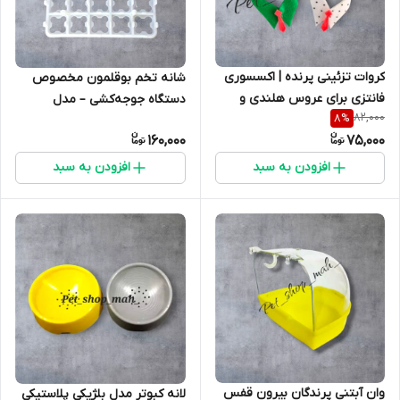
کروات تزئینی پرنده | اکسسوری
شانه تخم بوقلمون مخصوص
فانتزی برای عروس هلندی و
دستگاه جوجه‌کشی – مدل
82,000
8
%
پرندگان زینتی متوسط جسه 3
پلاستیکی مقاوم
160,000
75,000
عددی
افزودن به سبد
افزودن به سبد
وان آبتنی پرندگان بیرون قفس
لانه کبوتر مدل بلژیکی پلاستیکی