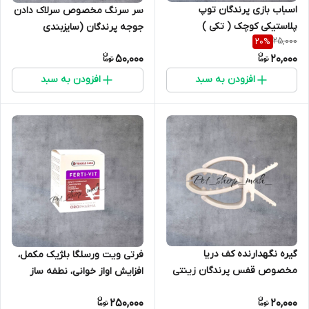
اسباب بازی پرندگان توپ
سر سرنگ مخصوص سرلاک دادن
پلاستیکی کوچک ( تکی )
جوجه پرندگان (سایزبندی
25,000
20
%
مختلف)
50,000
20,000
افزودن به سبد
افزودن به سبد
گیره نگهدارنده کف دریا
فرتی ویت ورسلگا بلژیک مکمل،
مخصوص قفس پرندگان زینتی
افزایش اواز خوانی، نطفه ساز
250,000
20,000