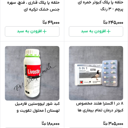
حلقه پا پلاک کبوتر خمره ای
حلقه پا پلاک قناری ، فنچ، سهره
پرچم - 3 رنگ
جنس خشک ترکیه ای
49,000
245,000
افزودن به سبد
افزودن به سبد
8 در 1 اکسترا هلند مخصوص
کبد شور لیووستین فارمـیل
کبوتر درمان تمام بیماری ها
لهستان | محلول تقویت و
پاکسازی کبد پرندگان
180,000
305,000