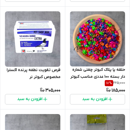
حلقه پا پلاک کبوتر چفتی شماره
قرص تقویت نطفه پرنده اکسترا
دار بسته 100 عددی مناسب کبوتر
مخصوص کبوتر نر
225,000
17
%
پرشی
305,000
185,000
افزودن به سبد
افزودن به سبد