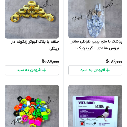
پوشک یا مای بیبی طوطی سانان
حلقه پا پلاک کبوتر زنگوله دار
- عروس هلندی - گرینچیک -
رینگی
کوتوله - و...
87,000
89,000
افزودن به سبد
افزودن به سبد