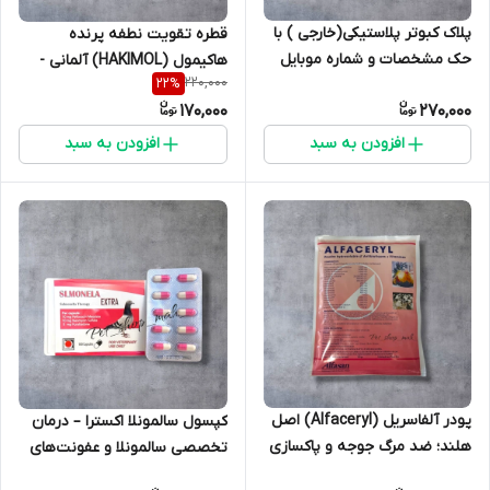
پلاک کبوتر پلاستیکی(خارجی ) با
قطره تقویت نطفه پرنده
حک مشخصات و شماره موبایل
هاکیمول (HAKIMOL) آلمانی -
220,000
22
%
ad3e - مخصوص قناری عروس
170,000
270,000
هلندی کبوتر به شرط اصلی
افزودن به سبد
افزودن به سبد
پودر آلفاسریل (Alfaceryl) اصل
کپسول سالمونلا اکسترا – درمان
هلند؛ ضد مرگ جوجه و پاکسازی
تخصصی سالمونلا و عفونت‌های
پرندگان - بسته ۱۰۰ گرمی
باکتریایی کبوتر