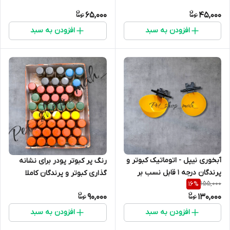
قناری عروس هلندی و پرندگان
کوتوله برزیلی و سایر پرندگان
65,000
45,000
متوسط جسه
افزودن به سبد
افزودن به سبد
آبخوری نیپل - اتوماتیک کبوتر و
رنگ پر کبوتر پودر برای نشانه
پرندگان درجه 1 قابل نسب بر
گذاری کبوتر و پرندگان کاملا
155,000
16
%
روی قفس پرندگان
بدون خطر
90,000
130,000
افزودن به سبد
افزودن به سبد