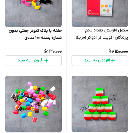
مکمل افزایش تعداد تخم
حلقه پا پلاک کبوتر چفتی بدون
پرندگان اگویت کر ادواکر امریکا
شماره بسته 100 عددی
عروس هلندی کبوتر قناری مرغ
120,000
150,000
و خروس
افزودن به سبد
افزودن به سبد