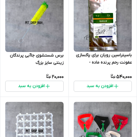
باسیتراسین رویان برای پاکسازی
برس شستشوی جاآبی پرندگان
عفونت رحم پرنده ماده -
زینتی سایز بزرگ
انتریسید رویان
20,000
540,000
افزودن به سبد
افزودن به سبد