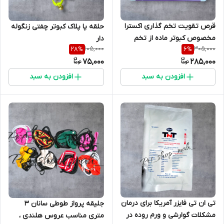
قرص تقویت تخم گذاری اکسترا
حلقه پا پلاک کبوتر چفتی زنگوله
مخصوص کبوتر ماده از تخم
دار
105,000
305,000
28
%
6
%
رفته و ضعیف
75,000
285,000
افزودن به سبد
افزودن به سبد
تی ان تی فایزر آمریکا برای درمان
جلیقه پرواز طوطی سانان 3
مشکلات گوارشی و ورم روده در
متری مناسب عروس هلندی ،