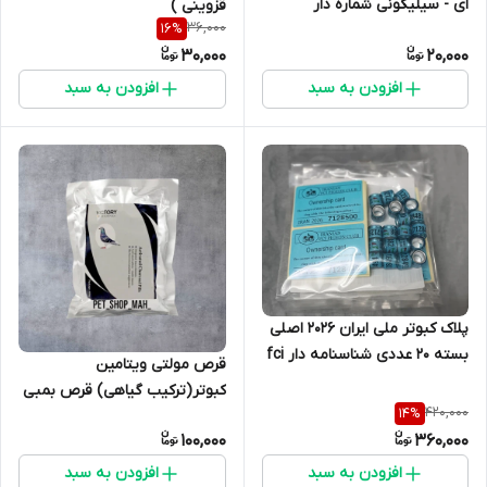
ای - سیلیکونی شماره دار
قزوینی )
36,000
16
%
30,000
20,000
افزودن به سبد
افزودن به سبد
پلاک کبوتر ملی ایران 2026 اصلی
بسته 20 عددی شناسنامه دار fci
قرص مولتی ویتامین
هلند
کبوتر(ترکیب گیاهی) قرص بمبی
420,000
14
%
ویکتوری آلمان افزایش انرژی
100,000
360,000
پرنده کمک ب رشد جوجه ها
بسیار قوی
افزودن به سبد
افزودن به سبد