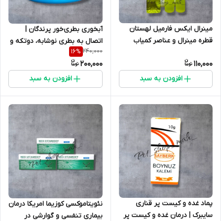
مینرال ایکس فارمیل لهستان
آبخوری بطری‌خور پرندگان |
قطره مینرال و عناصر کمیاب
اتصال به بطری نوشابه، دو‌تکه و
240,000
16
%
پرندگان زینتی
تهیه شده از مواد درجه 1
200,000
110,000
افزودن به سبد
افزودن به سبد
پماد غده و کیست پر قناری
نئویتاموکسی کوزیما امریکا درمان
سایبرک | درمان غده و کیست پر
بیماری تنفسی و گوارشی در