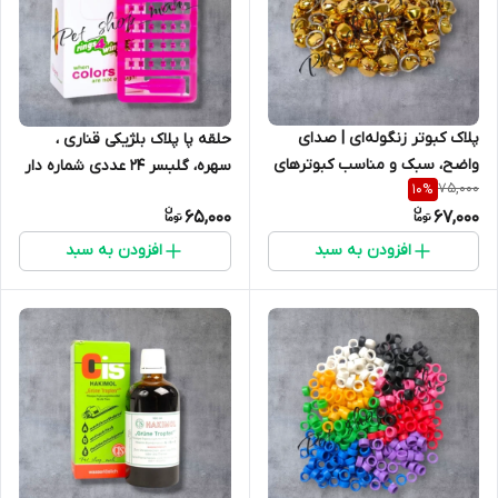
پلاک کبوتر زنگوله‌ای | صدای
حلقه پا پلاک بلژیکی قناری ،
واضح، سبک و مناسب کبوترهای
سهره، گلبسر 24 عددی شماره دار
75,000
10
%
زینتی
مناسب پرنده بالغ و جوجه
65,000
67,000
افزودن به سبد
افزودن به سبد