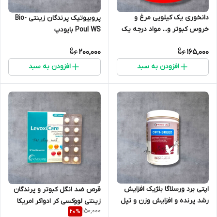
دانخوری یک کیلویی مرغ و
پروبیوتیک پرندگان زینتی Bio-
خروس کبوتر و... مواد درجه یک
Poul WS بایودپ
200,000
165,000
افزودن به سبد
افزودن به سبد
اپتی برد ورسلاگا بلژیک افزایش
قرص ضد انگل کبوتر و پرندگان
رشد پرنده و افزایش وزن و تپل
زینتی لووکسی کر ادواکر امریکا
150,000
20
%
کننده جوجه ها