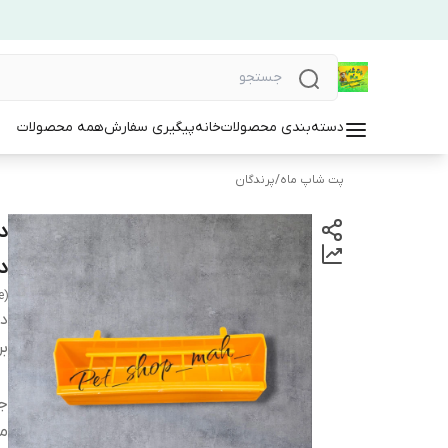
دسته‌بندی محصولات
خانه
پیگیری سفارش
همه محصولات
پت شاپ ماه
/
پرندگان
د
د
e)
دس
بر
ج
م