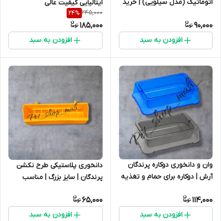
اتوماتیک (مدل سیلویی) | خرید
ایتالیایی کیفیت عالی
245,000
24
%
ظرف غذای پرنده آرش
185,000
90,000
افزودن به سبد
افزودن به سبد
وان و دانخوری دوکاره پرندگان
دانخوری پلاستیکی طرح نکشن
آرش | دوکاره برای حمام و تغذیه
پرندگان | سایز بزرگ | مناسب
پرندگان زینتی
داخل قفس
65,000
114,000
افزودن به سبد
افزودن به سبد