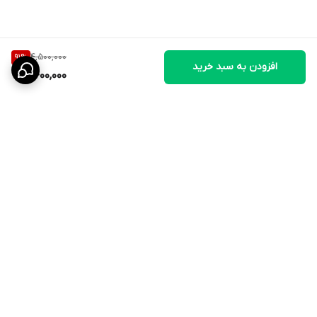
3. مدت مصرف معمولاً ۵ تا ۷ روز است (در صورت نیاز قابل تمدید
است).
4,500,000
91
%
افزودن به سبد خرید
400,000
برگشت به بالا