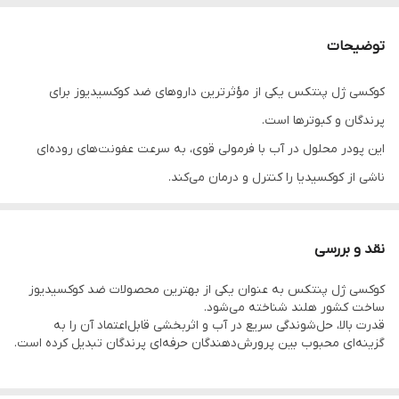
توضیحات
کوکسی ژل پنتکس یکی از مؤثرترین داروهای ضد کوکسیدیوز برای
پرندگان و کبوترها است.
این پودر محلول در آب با فرمولی قوی، به سرعت عفونت‌های روده‌ای
ناشی از کوکسیدیا را کنترل و درمان می‌کند.
نقد و بررسی
کوکسی ژل پنتکس به عنوان یکی از بهترین محصولات ضد کوکسیدیوز
⚙️ توضیحات
ساخت کشور هلند شناخته می‌شود.
قدرت بالا، حل‌شوندگی سریع در آب و اثربخشی قابل‌اعتماد آن را به
گزینه‌ای محبوب بین پرورش‌دهندگان حرفه‌ای پرندگان تبدیل کرده است.
COCCI-GEEL محصولی از شرکت معتبر Pantex کشور هلند است و برای
درمان کوکسیدیوز (Coccidiosis) در انواع پرندگان زینتی، کبوتر، طوطی و