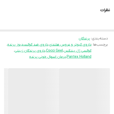
سایر پرندگان خانگی فرموله شده است.
نظرات
این دارو با ترکیبات آنتی‌میکروبیال فعال، باعث از بین رفتن انگل‌های
روده‌ای شده و از اسهال خونی، بی‌حالی و کاهش وزن پرندگان جلوگیری
می‌کند.
پودر کاملاً محلول در آب بوده و مصرف آن برای انواع پرندگان خانگی آسان
دسته‌بندی
:
پرندگان
است.
برچسب‌ها :
داروی کبوتر و عروس هلندی
،
داروی ضد کوکسیدیوز پرنده
،
کوکسی ژل پنتکس
،
Cocci Geel
،
داروی پرندگان زینتی
،
Pantex Holland
،
درمان اسهال خونی پرنده
🧪 ترکیبات اصلی و کاربرد هرکدام
آمپرولیوم (Amprolium): عامل اصلی ضد کوکسیدیا، مؤثر در از بین
بردن انگل‌های روده‌ای.