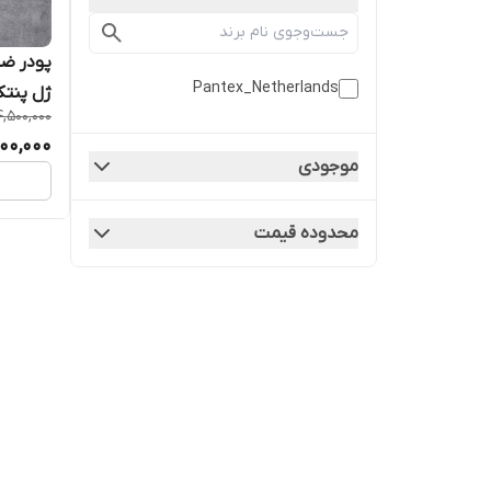
پودر ضد
Pantex_Netherlands
ژل پنتکس هل
4,500,000
00,000
موجودی
محدوده قیمت