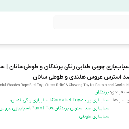
سباب‌بازی چوبی طنابی رنگی پرندگان و طوطی‌سانان | سر
د استرس عروس هلندی و طوطی سانان
orful Wooden Rope Bird Toy | Stress Relief & Chewing Toy for Parrots and Cockatie
ته‌بندی
:
پرندگان
چسب‌ها :
اسباببازی پرنده
،
Cockatiel Toy
،
اسباببازی رنگی قفس
،
اسباببازی ضد استرس پرندگان
،
Parrot Toy
،
اسباببازی عروس
اسباببازی طوطی