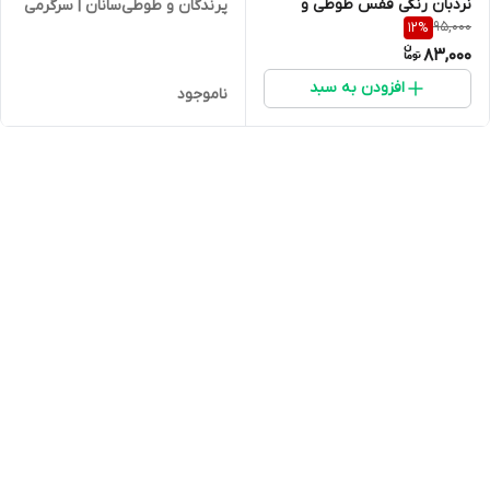
نردبان رنگی قفس طوطی و
پرندگان و طوطی‌سانان | سرگرمی
95,000
12
%
پرندگان زینتی
و ضد استرس عروس هلندی و
83,000
طوطی سانان
افزودن به سبد
ناموجود