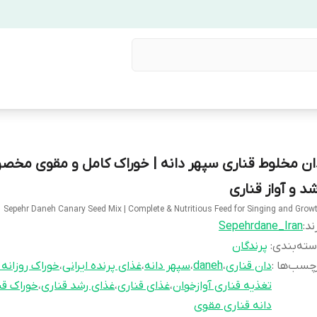
ان مخلوط قناری سپهر دانه | خوراک کامل و مقوی مخ
شد و آواز قناری
Sepehr Daneh Canary Seed Mix | Complete & Nutritious Feed for Singing and Grow
ند:
Sepehrdane_Iran
ته‌بندی
:
پرندگان
چسب‌ها :
دان قناری
،
daneh
،
سپهر دانه
،
غذای پرنده ایرانی
،
خوراک روزانه 
تغذیه قناری آوازخوان
،
غذای قناری
،
غذای رشد قناری
،
خوراک قن
دانه قناری مقوی