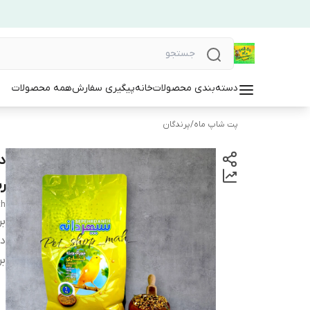
دسته‌بندی محصولات
خانه
پیگیری سفارش
همه محصولات
پت شاپ ماه
/
پرندگان
د
ر
th
بر
دس
بر