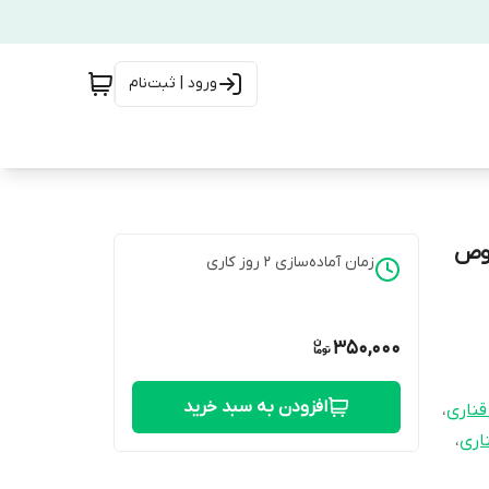
ورود | ثبت‌نام
صوص
زمان آماده‌سازی
2
روز کاری
350,000
افزودن به سبد خرید
قناری
،
اری
،