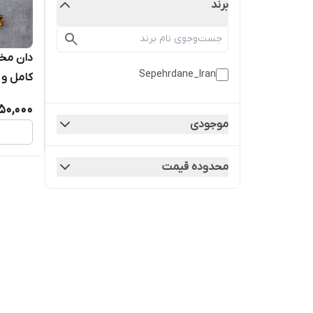
برند
دان مخل
Sepehrdane_Iran
کامل و
قناری
50,000
موجودی
محدوده قیمت