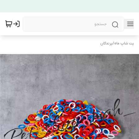
پت شاپ ماه
/
پرندگان