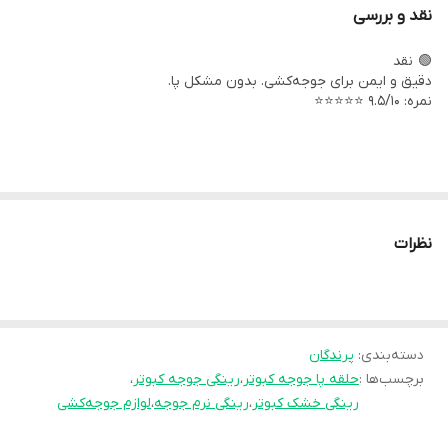
نقد و بررسی
🟢 نقد
مدل خشک :
دقیق و ایمن برای جوجه‌کشی. بدون مشکل پا.
استحکام بالا
نمره: ۹.۵/۱۰ ⭐⭐⭐⭐⭐
رنگ بندی جذاب
🟢 جنس + کاربرد
نظرات
جنس: PVC (خشک)
کاربرد:
دسته‌بندی
:
پرندگان
برچسب‌ها :
حلقه پا جوجه کبوتر
،
رینگی جوجه کبوتر
،
رینگی خشک کبوتر
،
رینگی نرم جوجه
،
لوازم جوجه‌کشی
پلاک پا روز اول
جوجه‌کشی