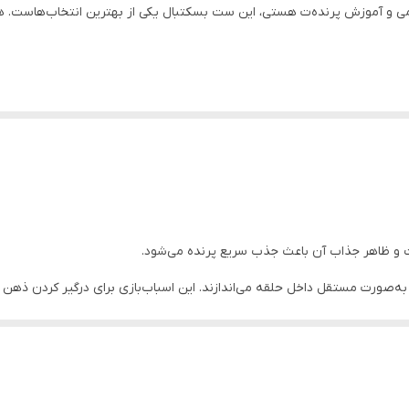
رمی و آموزش پرنده‌ت هستی، این ست بسکتبال یکی از بهترین انتخاب‌هاست. ه
و تمرینیه که برای سرگرمی، یادگیری و افزایش هوش پرندگان بسیار کارآمده.
ا کنه و داخل حلقه بندازه؛ همین روند ساده هم ذهنش رو فعال نگه می‌داره و 
 و ظاهر جذاب آن باعث جذب سریع پرنده می‌شود.
ه‌صورت مستقل داخل حلقه می‌اندازند. این اسباب‌بازی برای درگیر کردن ذهن و
وله، برزیلی و برخی مرغ عشق‌ها.