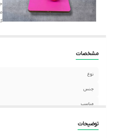
ج
م
کا
مشخصات
نوع
جنس
مناسب
کاربرد
توضیحات