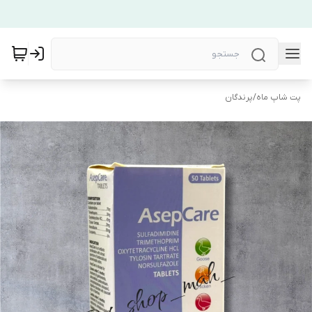
پت شاپ ماه
/
پرندگان