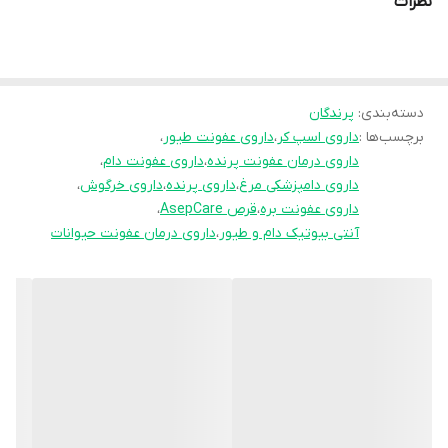
نظرات
عمومی دام و پرندگان و افزایش بازدهی در پرورش می‌شود.
ترکیبات اصلی + کاربرد هر ترکیب
دسته‌بندی
:
پرندگان
برچسب‌ها :
داروی اسپ کر
،
داروی عفونت طیور
،
Sulfadimidine (سولفادیمیدین): ضدباکتری قوی برای درمان عفونت‌های
داروی درمان عفونت پرنده
،
داروی عفونت دام
،
گوارشی.
داروی دامپزشکی مرغ
،
داروی پرنده
،
داروی خرگوش
،
داروی عفونت بره
،
قرص AsepCare
،
آنتی بیوتیک دام و طیور
،
داروی درمان عفونت حیوانات
Trimethoprim (تری‌متوپریم): تقویت اثر آنتی‌بیوتیکی سولفاها و
جلوگیری از رشد باکتری.
Oxytetracycline HCL (اکسی‌تتراسایکلین): موثر در درمان عفونت‌های
تنفسی و گوارشی.
Tylosin Tartrate (تی‌لوزین): آنتی‌بیوتیک اختصاصی علیه مایکوپلاسما