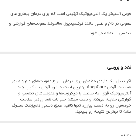
قرص آسپ‌کر یک آنتی‌بیوتیک ترکیبی است که برای درمان بیماری‌های
عفونی در دام و طیور مانند کوکسیدیوز، سالمونلا، عفونت‌های گوارشی و
تنفسی استفاده می‌شود.
توضیحات
نقد و بررسی
قرص آسپ‌کر (AsepCare) یک آنتی‌بیوتیک دامی قدرتمند است که با
اگر دنبال یک داروی مطمئن برای درمان سریع عفونت‌های دام و طیور
ترکیب چند ماده فعال مانند سولفادیمیدین، تری‌متوپریم،
هستید، قرص AsepCare بهترین انتخابه. این قرص با ترکیب چند
اکسی‌تتراسایکلین، تی‌لوزین و نورسولفازول ساخته شده است. این
آنتی‌بیوتیک قوی، به سرعت با میکروب‌ها و عفونت‌های تنفسی و
گوارشی مقابله می‌کنه و باعث میشه حیوانات شما زودتر سلامت
محصول با طیف وسیع اثرگذاری، در درمان عفونت‌های گوارشی،
خودشون رو به دست بیارن. تنها کافیه طبق دستور دامپزشک مصرف
بیماری‌های تنفسی، سالمونلا، مایکوپلاسما، کوکسیدیوز و اسهال در دام و
بشه تا بهترین نتیجه رو ببینید.
طیور به کار می‌رود.
استفاده منظم از قرص آسپ‌کر موجب کاهش تلفات، بهبود سلامت