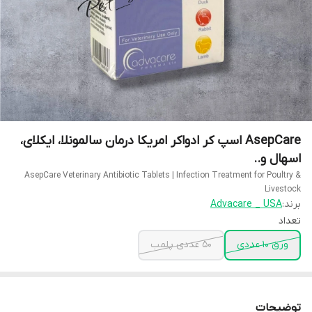
AsepCare اسپ کر ادواکر امریکا درمان سالمونلا، ایکلای،
اسهال و..
AsepCare Veterinary Antibiotic Tablets | Infection Treatment for Poultry &
Livestock
برند:
Advacare _ USA
تعداد
ورق 10 عددی
50 عددی پلمب
توضیحات