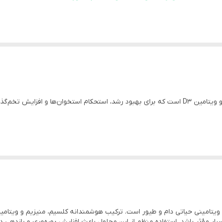
شگیری از پوکی استخوان، بهبود کیفیت پوسته تخم‌مرغ 🥚 و رشد بهتر دام و ط
ار مؤثر باشد. استفاده منظم از این محلول باعث افزایش بهره‌وری و بازدهی 