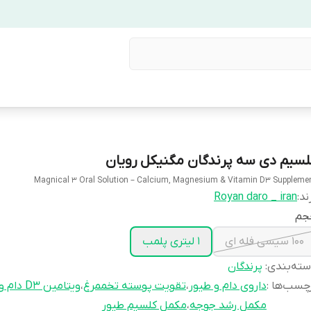
لسیم دی سه پرندگان مگنیکل رویان
Magnical 3 Oral Solution – Calcium, Magnesium & Vitamin D3 Suppleme
ند:
Royan daro _ iran
جم
100 سیسی فله ای
1 لیتری پلمب
ته‌بندی
:
پرندگان
چسب‌ها :
داروی دام و طیور
،
تقویت پوسته تخممرغ
،
ویتامین D3 دام و طیور
مکمل رشد جوجه
،
مکمل کلسیم طیور