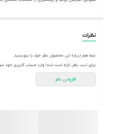
ترکیبات اصلی + کاربرد
کلسیم کلرید (34g): استحکام استخوان‌ها، بهبود تخم‌گذاری و جلوگیری از نرمی استخوان.
نظرات
منیزیم کلرید (2.5g): بهبود عملکرد عضلات 💪 و سیستم عصبی.
شما هم درباره این محصول نظر خود را بنویسید.
ویتامین D3 (1,900,000 IU): کمک به جذب بهتر کلسیم و فسفر، پیشگیری از کمبود و مشکلات اسکلتی.
برای ثبت نظر، لازم است ابتدا وارد حساب کاربری خود شو
افزودن نظر
کاربرد و فواید
تقویت استخوان‌ها و بهبود رشد جوجه‌ها و دام‌های جوا
افزایش کیفیت پوسته تخم‌مرغ و بهبود باروری 🥚