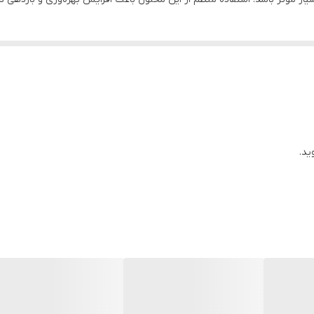
ید.
ن 🐥🐑