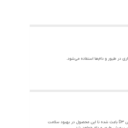
محلول خوراکی مگنیکال ۳ ✅ یکی از بهترین مکمل‌های معدنی و ویتامینی برای دام و طیور است که ترکیب قدرتمندی از کلسیم کلرید، منیزیم کلرید و ویتامین D3 (کوله‌کلسیفرول) را در
این مکمل با تأمین نیازهای حیاتی بدن به کلسیم و منیزیم، باعث افزایش تراکم استخوان‌ها 🦴، بهبود رشد و افزایش راندمان تولید مثل می‌شود. وجود ویتامین D3 در مگنیکال ۳، جذب
یور دارد.
مگنیکال ۳ یک مکمل حرفه‌ای برای تأمین مواد معدنی و ویتامینی حیاتی دام و طیور است. ترکیب هوشمندانه کلسیم، منیزیم و ویتامین D3 باعث شده تا این محصول در بهبود سلامت
در پرورش طیور و دام خواهد شد.