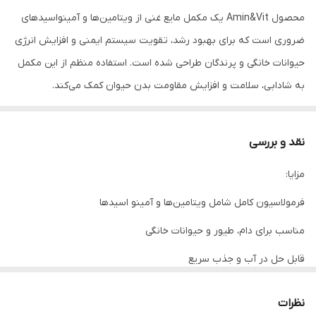
محصول Amin&Vit یک مکمل مایع غنی از ویتامین‌ها و آمینواسیدهای
ضروری است که برای بهبود رشد، تقویت سیستم ایمنی و افزایش انرژی
حیوانات خانگی و پرندگان طراحی شده است. استفاده منظم از این مکمل
به شادابی، سلامت و افزایش مقاومت بدن حیوان کمک می‌کند.
نقد و بررسی
---
مزایا:
توضیحات
فرمولاسیون کامل شامل ویتامین‌ها و آمینو اسیدها
مناسب برای دام، طیور و حیوانات خانگی
مکمل Amin&Vit Liquid یک فرمولاسیون کامل شامل انواع ویتامین‌های
قابل حل در آب و جذب سریع
محلول در آب و چربی به همراه آمینو اسیدهای ضروری است که نقش
بهبود مشهود در سلامت و ظاهر حیوان
مهمی در تقویت سیستم ایمنی حیوانات خانگی، بهبود رشد پرندگان
نظرات
زینتی و کبوترها، افزایش تولید انرژی و ارتقای کیفیت پر و مو ایفا