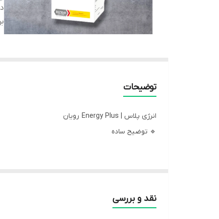
دس
بر
توضیحات
انرژی پلاس | Energy Plus رویان
🔹 توضیح ساده
انرژی پلاس مثل یک نوشیدنی انرژی‌زا برای حیواناته. و
نقد و بررسی