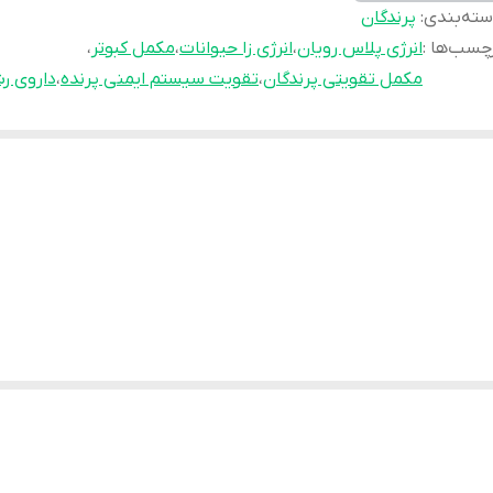
ته‌بندی
:
پرندگان
چسب‌ها :
انرژی پلاس رویان
،
انرژی زا حیوانات
،
مکمل کبوتر
،
مکمل تقویتی پرندگان
،
تقویت سیستم ایمنی پرنده
،
داروی ر
قتی پرنده یا حیوان خسته، ضعیف یا بی‌حال باشه، این مکمل بهش نیرو میده، ب