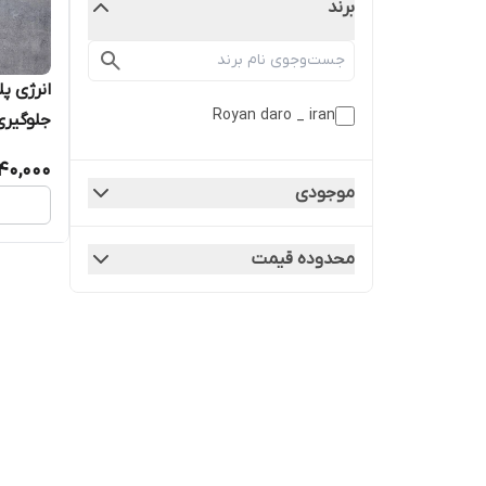
برند
انرژی پ
Royan daro _ iran
جلوگیری
روزه
140,000
موجودی
محدوده قیمت