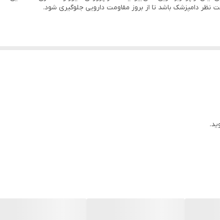
ت نظر دامپزشک باشد تا از بروز مقاومت دارویی جلوگیری شود.
 و بیماری‌های باکتریایی گاو، گوسفند، بز، طیور و کبوتر کاربرد دارد.
ید.