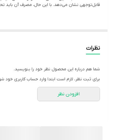
قابل‌توجهی نشان می‌دهد. با این حال، مصرف آن باید تح
تنفسی، روده‌ای، اورنیتوز (کلامیدیا در پرندگان)، برونشیت،
ویژگی مهم داکسین 200 قابلیت جذب بالا و اثرگذاری سریع در بدن حیوان است و مصرف آن به‌صورت پودر محلول در آب آشامیدنی، استفاده را آسان می‌سازد.
نظرات
---
ترکیبات اصلی + کاربرد
شما هم درباره این محصول نظر خود را بنویسید.
برای ثبت نظر، لازم است ابتدا وارد حساب کاربری خود شو
Doxycycline Hyclate (200 mg/g): آنتی‌بیوتیک تتراسایکلینی با اثر ضدباکتریایی قوی برای درمان بیماری‌های تنفسی و گوارشی
افزودن نظر
---