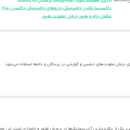
چسب‌ها :
داروی عفونت کبوتر
،
آنتیبیوتیک پرندگان
،
Doxin200
،
داکسیسایکلین دامپزشکی
،
داروهای دامپزشکی
،
داکسین 200
،
مکمل دام و طیور
،
درمان عفونت طیور
کسی‌سایکلین، یکی از پرکاربردترین آنتی‌بیوتیک‌ها در پرورش طیور و دامداری است.
ست؛ یک آنتی‌بیوتیک وسیع‌الطیف که علیه باکتری‌های گرم مثبت و گرم منفی عمل می