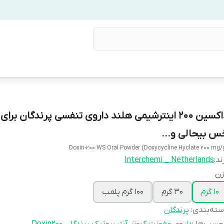
داکسین 200 اینترشیمی هلند داروی تنفسی پرندگان بر
س بیحالی و...
Doxin-200 WS Oral Powder (Doxycycline Hyclate 200 mg/
ند:
Interchemi _ Netherlands
زن
10 گرم
30 گرم
100 گرم پلمب
ته‌بندی
:
پرندگان