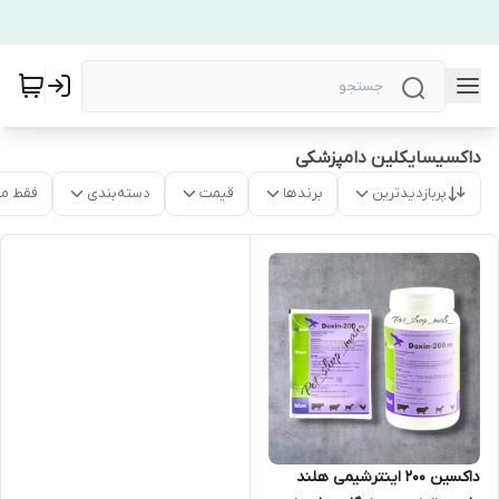
داکسیسایکلین دامپزشکی
پربازدیدترین
برندها
قیمت
دسته‌بندی
فقط م
داکسین 200 اینترشیمی هلند