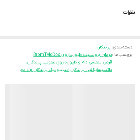
تا بهترین نتیجه را بدهد.
محصول ترکیبی از Tylosin Tartrate، Doxycycline HCL و Bromhexine
نظرات
HCL است که با اثر هم‌افزایی خود، همزمان به درمان مایکوپلاسما،
کلامیدیا، برونشیت و عفونت‌های گوارشی کمک می‌کند. علاوه‌بر خاصیت
آنتی‌بیوتیکی، وجود Bromhexine باعث رقیق شدن ترشحات تنفسی و
بهبود تنفس پرندگان می‌شود.
دسته‌بندی
:
پرندگان
برچسب‌ها :
درمان برونشیت طیور
،
داروی BromTyloDox
،
قرص تنفسی دام و طیور
،
داروی عفونت پرندگان
،
داکسیسایکلین پرندگان
،
آنتیبیوتیک پرندگان و دامها
---
ترکیبات اصلی و کاربرد هرکدام:
Tylosin Tartrate (15mg): آنتی‌بیوتیک برای درمان عفونت‌های تنفسی
ناشی از مایکوپلاسما و کلامیدیا.