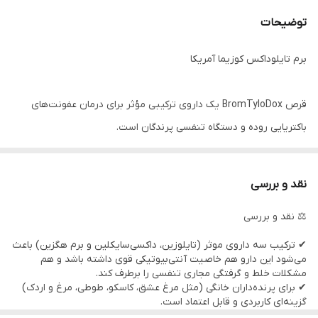
توضیحات
برم تایلوداکس کوزیما آمریکا
قرص BromTyloDox یک داروی ترکیبی مؤثر برای درمان عفونت‌های
باکتریایی روده و دستگاه تنفسی پرندگان است.
نقد و بررسی
---
⚖️ نقد و بررسی
توضیحات
✔ ترکیب سه داروی موثر (تایلوزین، داکسی‌سایکلین و برم هگزین) باعث
می‌شود این دارو هم خاصیت آنتی‌بیوتیکی قوی داشته باشد و هم
قرص BromTyloDox Tabs کوزیما آمریکا یک محصول دارویی قدرتمند
مشکلات خلط و گرفتگی مجاری تنفسی را برطرف کند.
است که برای درمان عفونت‌های باکتریایی پرندگان، عفونت‌های روده‌ای و
✔ برای پرنده‌داران خانگی (مثل مرغ عشق، کاسکو، طوطی، مرغ و اردک)
گزینه‌ای کاربردی و قابل اعتماد است.
مشکلات تنفسی کبوتران و پرندگان زینتی مورد استفاده قرار می‌گیرد. این
✔ تنها نکته مهم این است که بهتره طبق دستور دامپزشک مصرف شود