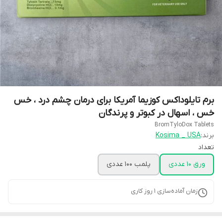
برم تایلوداکس کوزیما آمریکا برای درمان چشم درد ، خس
خس ، اسهال در کبوتر و پرندگان
BromTyloDox Tablets
برند:
Kosima _ USA
تعداد
ورق 10 عددی
پلمب 100 عددی
زمان آماده‌سازی
1
روز کاری