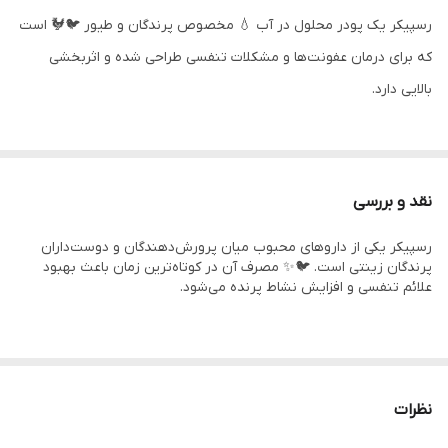
رسپیکر یک پودر محلول در آب 💧 مخصوص پرندگان و طیور 🐦🐓 است
که برای درمان عفونت‌ها و مشکلات تنفسی طراحی شده و اثربخشی
بالایی دارد.
توضیحات
پودر محلول RespiCare 💊 یکی از قوی‌ترین داروهای تنفسی برای
نقد و بررسی
پرندگان زینتی و طیور است. ترکیبات مؤثر آن شامل داکسی‌سایکلین
رسپیکر یکی از داروهای محبوب میان پرورش‌دهندگان و دوست‌داران
(Doxycycline HCL)، لینکومایسین (Lincomycin)، برم هگزین
پرندگان زینتی است. 🐦✨ مصرف آن در کوتاه‌ترین زمان باعث بهبود
(Bromhexine) و ویتامین‌های گروه B 🧪 می‌باشد. این ترکیب ویژه به
علائم تنفسی و افزایش نشاط پرنده می‌شود.
بهبود مشکلات تنفسی 🫁، درمان سرفه و تنگی نفس، و افزایش مقاومت
بدن پرندگان در برابر بیماری‌ها کمک می‌کند.
نظرات
✅ رسپیکر انتخابی مناسب برای کبوتر، قناری، طوطی و مرغ است 🕊️🐤
که باعث تقویت سیستم ایمنی و کاهش استرس تنفسی در شرایط