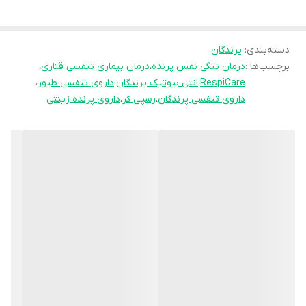
حساس می‌شود.
دسته‌بندی
:
پرندگان
ترکیبات اصلی + کاربرد هر ترکیب
برچسب‌ها :
درمان تنگی نفس پرنده
،
درمان بیماری تنفسی قناری
،
RespiCare
،
انتی بیوتیک پرندگان
،
داروی تنفسی طیور
،
داروی تنفسی پرندگان
،
رسپی کر
،
داروی پرنده زینتی
داکسی‌سایکلین: آنتی‌بیوتیک برای کنترل عفونت‌های باکتریایی دستگاه
تنفسی.
لینکومایسین: موثر در درمان باکتری‌های مقاوم.
برموهگزین: خلط‌آور و کمک به پاکسازی دستگاه تنفسی.
ویتامین‌های B کمپلکس: افزایش انرژی و تقویت ایمنی 🛡️.
ویتامین K: بهبود انعقاد خون و تقویت بدن.