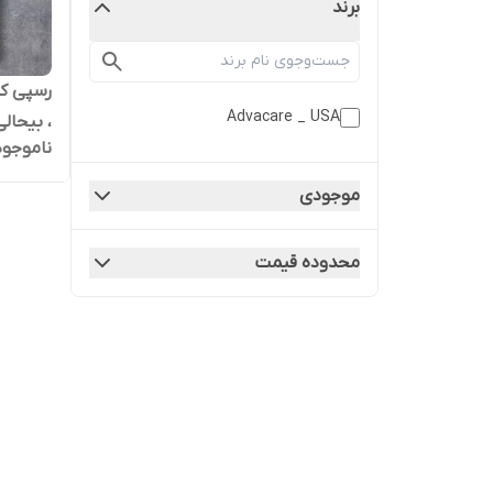
برند
رسپی کر
Advacare _ USA
، بیحالی
ناموجود
قوی و ب
موجودی
محدوده قیمت