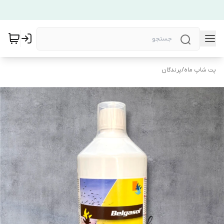
پت شاپ ماه
/
پرندگان