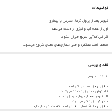
توضیحات
کبوتر بعد از پرواز، گرما، استرس یا بیماری
اول از همه آب و انرژی از دست می‌دهد.
اگر این کم‌آبی سریع جبران نشود،
ضعف، افت عملکرد و حتی بیماری‌های بعدی شروع می‌شود.
بلگازول دقیقاً برای همین لحظه‌هاست.
نقد و بررسی
📘 توضیحات
⭐ نقد و بررسی
بلگازول یک محلول تخصصی الکترولیت و ویتامین است
بلگازول جزو محصولاتی است
که اثرش خیلی زود دیده می‌شود.
که برای جبران سریع کم‌آبی و ضعف بدن کبوتر استفاده می‌شود.
اگر کبوتر بعد از پرواز بی‌حال است
این محصول ساخت بلژیک بوده
یا در گرما زود کم می‌آورد،
بلگازول دقیقاً همان مکملی است که بدنش نیاز دارد.
و یکی از مکمل‌های شناخته‌شده و امتحان‌پس‌داده در بین