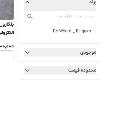
برند
De Weerd _ Belgium
کبوتر
000,000
موجودی
محدوده قیمت