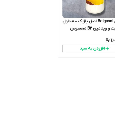
بلگازول Belgasol اصل بلژیک – محلول
الکترولیت و ویتامین B2 مخصوص
1,
افزودن به سبد