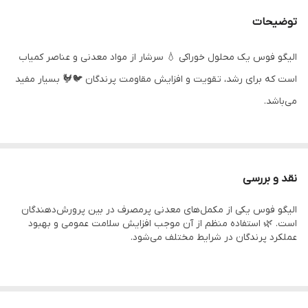
توضیحات
الیگو فوس یک محلول خوراکی 💧 سرشار از مواد معدنی و عناصر کمیاب
است که برای رشد، تقویت و افزایش مقاومت پرندگان 🐦🐓 بسیار مفید
می‌باشد.
توضیحات
محلول خوراکی Oligo Phos 💊 محصولی از برند Laprovete فرانسه است
نقد و بررسی
که به عنوان یک مکمل کامل معدنی و ویتامینه برای پرندگان زینتی و
الیگو فوس یکی از مکمل‌های معدنی پرمصرف در بین پرورش‌دهندگان
طیور استفاده می‌شود. این محصول با دارا بودن فسفر، کلسیم، منیزیم،
است. 🌿 استفاده منظم از آن موجب افزایش سلامت عمومی و بهبود
روی، مس و منگنز 🧪 موجب بهبود رشد، افزایش استحکام استخوان‌ها 🦴،
عملکرد پرندگان در شرایط مختلف می‌شود.
بهبود باروری و تقویت سیستم ایمنی پرندگان می‌شود.
استفاده از الیگو فوس باعث کاهش استرس، بهبود کیفیت پوسته تخم