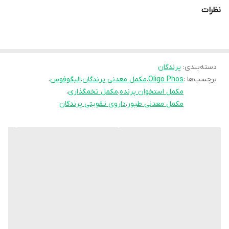
نظرات
مرغ 🥚 و پیشگیری از کمبود مواد معدنی در دوران رشد، تخم‌گذاری و
پرریزی می‌گردد.
ترکیبات اصلی + کاربرد هر ترکیب
دسته‌بندی
:
پرندگان
برچسب‌ها :
Oligo Phos
،
مکمل معدنی پرندگان
،
الیگوفوس
،
مکمل استخوان پرنده
،
فسفر: بهبود رشد و استحکام استخوان‌ها 🦴
مکمل تخمگذاری
،
مکمل معدنی طیور
،
داروی تقویتی پرندگان
کلسیم: تقویت استخوان و پوسته تخم مرغ 🥚
منیزیم: افزایش متابولیسم و انرژی ⚡
روی (Zinc): تقویت ایمنی و بهبود پرریزی 🪶
مس: تقویت خون‌سازی و افزایش شادابی پرندگان 🐦