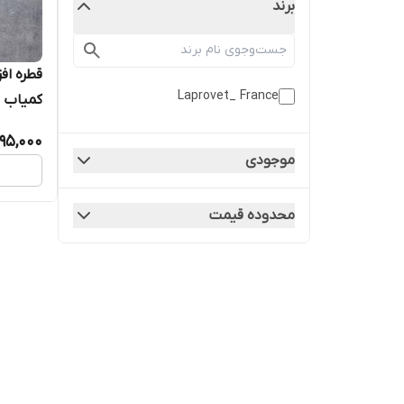
برند
قطره اف
Laprovet_ France
کمیاب پ
فرانسه 
195,000
موجودی
محدوده قیمت