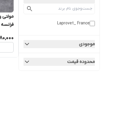
مولتی و
Laprovet_ France
فرانسه 
180,000
موجودی
محدوده قیمت