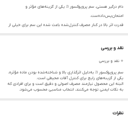
دام درگیر هستی، سم پروپوکسور ۱٪ یکی از گزینه‌های مؤثر و
امتحان‌پس‌داده‌ست.
قدرت اثر بالا در کنار مصرف کنترل‌شده باعث شده این سم برای خیلی از
پرورش‌دهنده‌ها انتخاب اول باشه.
نقد و بررسی
⭐ نقد و بررسی
🧠 توضیحات
سم پروپوکسور ۱٪ به‌دلیل اثرگذاری بالا و شناخته‌شده بودن ماده مؤثره،
یکی از گزینه‌های رایج برای کنترل آفات محیطی است.
سم پروپوکسور ۱٪ یک حشره‌کش تماسی و گوارشی است که برای کنترل
البته این محصول نیازمند مصرف اصولی و دقیق است و برای افرادی که
انواع حشرات و انگل‌های خارجی مورد استفاده قرار می‌گیرد. این محصول با
به نکات ایمنی توجه می‌کنند، انتخاب مناسبی محسوب می‌شود.
اثرگذاری سریع، به کاهش جمعیت آفات کمک کرده و محیط نگهداری دام،
❓ سوالات متداول (FAQ)
طیور و پرندگان را بهداشتی‌تر می‌کند.
نظرات
فرمولاسیون پودری این سم باعث می‌شود استفاده از آن ساده و هدفمند
آیا این سم برای مصرف خانگی ایمن است؟
در صورت استفاده صحیح و رعایت نکات ایمنی، قابل استفاده است؛ اما
باشد و در صورت مصرف صحیح، نتیجه قابل قبولی ارائه دهد. به همین