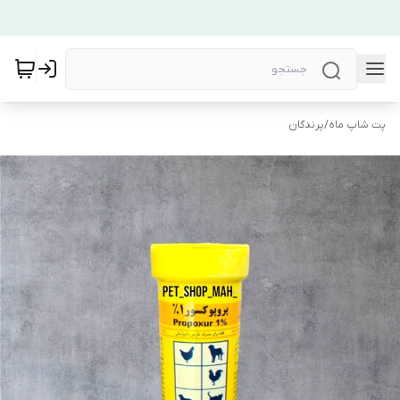
پت شاپ ماه
/
پرندگان