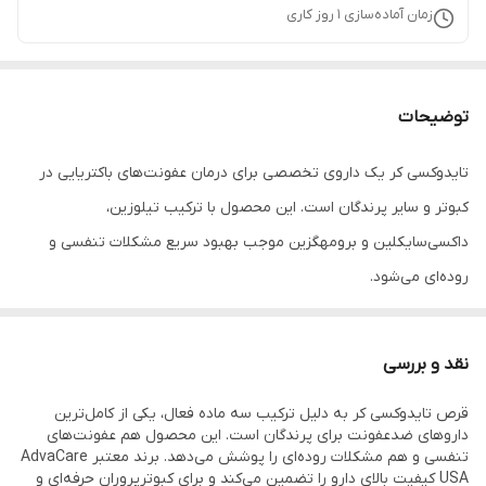
زمان آماده‌سازی
1
روز کاری
توضیحات
تایدوکسی کر یک داروی تخصصی برای درمان عفونت‌های باکتریایی در
کبوتر و سایر پرندگان است. این محصول با ترکیب تیلوزین،
داکسی‌سایکلین و برومهگزین موجب بهبود سریع مشکلات تنفسی و
روده‌ای می‌شود.
🔹 توضیحات
نقد و بررسی
قرص تایدوکسی کر به دلیل ترکیب سه ماده فعال، یکی از کامل‌ترین
قرص TydoxyCare ادواکر آمریکا یک محصول دارویی-تقویتی ویژه
داروهای ضدعفونت برای پرندگان است. این محصول هم عفونت‌های
پرندگان است که به‌طور هم‌زمان عفونت‌های تنفسی، عفونت‌های روده‌ای
تنفسی و هم مشکلات روده‌ای را پوشش می‌دهد. برند معتبر AdvaCare
USA کیفیت بالای دارو را تضمین می‌کند و برای کبوترپروران حرفه‌ای و
و بیماری‌های باکتریایی پرندگان را کنترل می‌کند و باعث تقویت سیستم