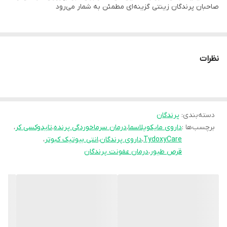
صاحبان پرندگان زینتی گزینه‌ای مطمئن به شمار می‌رود
ایمنی، افزایش مقاومت بدن و بهبود رشد و پرورش پرندگان زینتی و
کبوتران مسابقه‌ای می‌شود. این محصول به‌خاطر ترکیب ویژه
Doxycycline و Tylosin علاوه‌بر خاصیت آنتی‌بیوتیکی قوی، اثرات
نظرات
ضدالتهابی نیز دارد و نقش مهمی در بهبود عملکرد ریه و دستگاه گوارش
پرندگان ایفا می‌کند.
🔹 ترکیبات اصلی
دسته‌بندی
:
پرندگان
برچسب‌ها :
داروی مایکوپلاسما
،
درمان سرماخوردگی پرنده
،
تایدوکسی کر
،
TydoxyCare
،
داروی پرندگان
،
انتی بیوتیک کبوتر
،
Tylosin Tartrate – 15mg
قرص طیور
،
درمان عفونت پرندگان
Doxycycline HCL – 10mg
Bromhexine HCL – 0.1mg