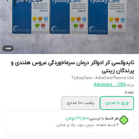
تایدوکسی کر ادواکر درمان سرماخوردگی عروس هلندی و
پرندگان زینتی
TydoxyCare – AdvaCare Pharma USA
برند:
Advacare _ USA
تعداد
ورق 10 عددی
پلمب 100 عددی
هر قسط با ترب‌پی:
۳۷٬۵۰۰
تومان
۴ قسط ماهانه. بدون سود، چک و ضامن.