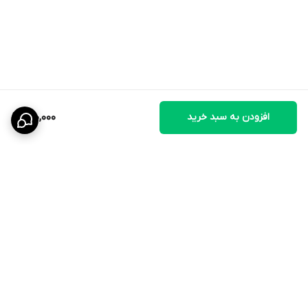
در طول مصرف، مکمل‌های کلسیم باید قطع شوند.
پرندگار کوچک: یک تا ۱/۲ قرص در ۵۰ سی سی آب ۵ تا ۷ روز متوالی
افزودن به سبد خرید
150,000
برگشت به بالا