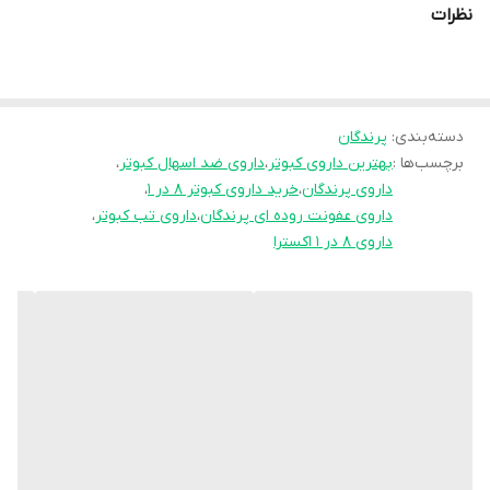
نظرات
می‌شود.
اگر به دنبال بهترین داروی کبوتر برای درمان بیماری‌های رایج هستید، ۸
در ۱ اکسترا می‌تواند انتخابی مطمئن باشد.
دسته‌بندی
:
پرندگان
برچسب‌ها :
بهترین داروی کبوتر
،
داروی ضد اسهال کبوتر
،
داروی پرندگان
،
خرید داروی کبوتر 8 در 1
،
داروی عفونت روده ای پرندگان
،
داروی تب کبوتر
،
---
داروی 8 در 1 اکسترا
⚡ ویژگی‌ها و مزایا
حاوی 10mg پرفلوکساسین برای درمان عفونت‌های باکتریایی کبوتر
دارای 10mg نئومایسین برای کنترل اسهال و مشکلات گوارشی پرندگان