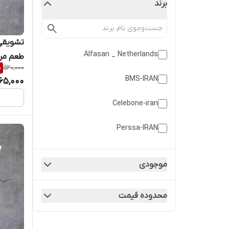
برند
Alfasan _ Netherlands
%
520,000
گرمی
BMS-IRAN
65,000
Celebone-iran
Perssa-IRAN
Petalpin-IRAN
موجودی
Pet Snack
محدوده قیمت
متفرقه