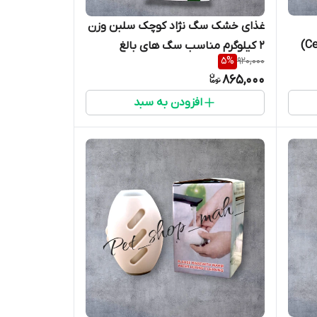
غذای خشک سگ نژاد کوچک سلبن وزن
۲ کیلوگرم مناسب سگ های بالغ
5
%
920,000
865,000
افزودن به سبد