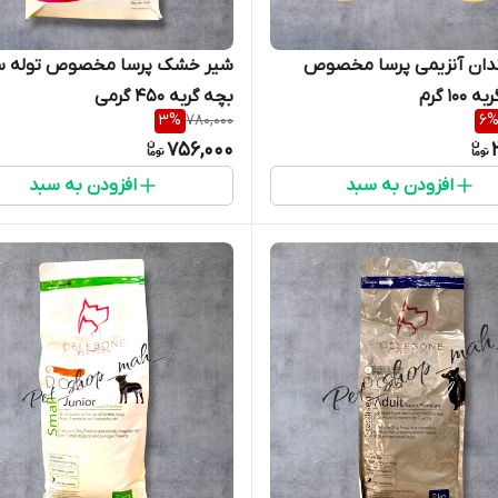
ندان آنزیمی پرسا مخصوص
شیر خشک پرسا مخصوص توله س
10 گرم
بچه گربه 450 گرمی
3
%
780,000
6
756,000
افزودن به سبد
افزودن به سبد