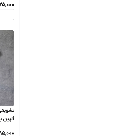
125,000
تشویقی
آلپین ب
85,000