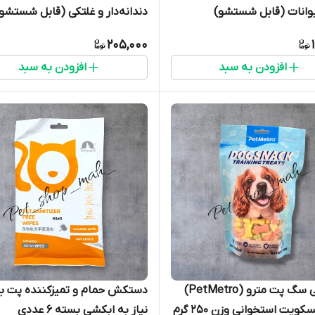
وانات (قابل شستشو)
دندانه‌دار و غلتکی (قابل شستشو
205,000
افزودن به سبد
افزودن به سبد
تشویقی سگ پت مترو (PetMetro)
دستکش حمام و تمیزکننده پت ب
ویت استخوانی وزن ۲۵۰ گرم
نیاز به ابکشی بسته 6 عددی