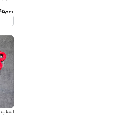
45,000
اسباب ب