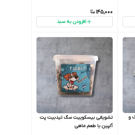
145,000
افزودن به سبد
سگ و
تشویقی بیسکوییت سگ تیدبیت پت
آلپین با طعم ماهی