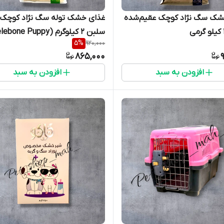
شک سگ نژاد کوچک عقیم‌شده
غذای خشک توله سگ نژاد کوچک
سلبن 2 کیلوگرم (Celebone Puppy)
5
%
920,000
865,000
افزودن به سبد
افزودن به سبد