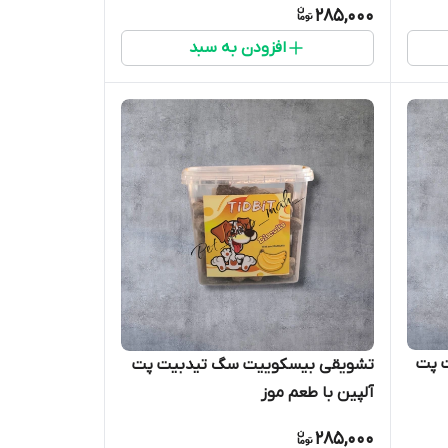
285,000
افزودن به سبد
 پت
تشویقی بیسکوییت سگ تیدبیت پت
آلپین با طعم موز
285,000