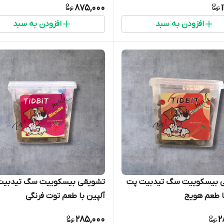
875,000
افزودن به سبد
افزودن به سبد
 بیسکوییت سگ تیدبیت پت
تشویقی بیسکوییت سگ تیدبیت
ا طعم هویج
آلپین با طعم توت فرنگی
285,000
2