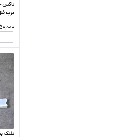
درب فلز
50,000
غلتک پ