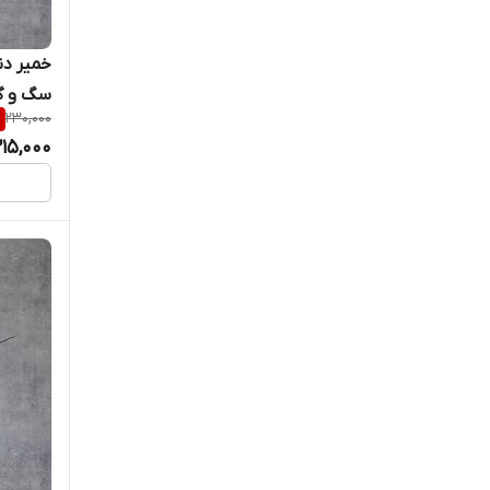
خمیر د
سگ و گربه 0
%
230,000
215,000