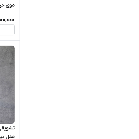
موی حی
100,000
مدل بیسک