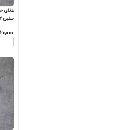
غذای خ
سلبن 2 کیلو گرمی
920,000