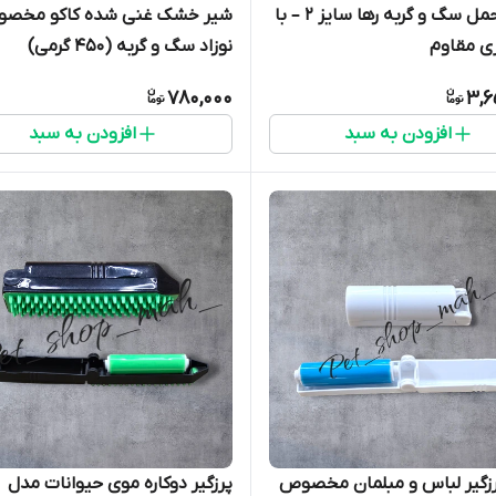
باکس حمل سگ و گربه رها سایز ۲ – با
شیر خشک غنی شده کاکو مخص
ی مقاوم
نوزاد سگ و گربه (۴۵۰ گرمی)
780,000
3,6
افزودن به سبد
افزودن به سبد
رزگیر لباس و مبلمان مخصوص
پرزگیر دوکاره موی حیوانات مدل