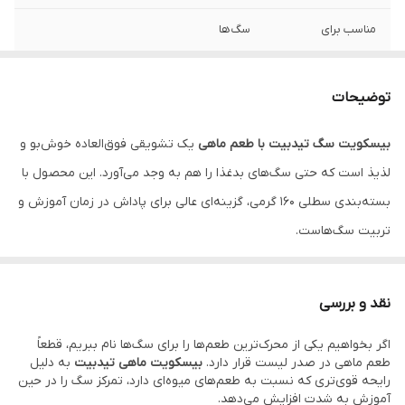
مناسب برای
سگ‌ها
ویژگی شاخص
تهیه‌شده با ماهی واقعی
توضیحات
کاربرد
آموزش، تشویق و میان‌وعده
بیسکویت سگ تیدبیت با طعم ماهی
یک تشویقی فوق‌العاده خوش‌بو و
وزن خالص
160 گرم
لذیذ است که حتی سگ‌های بدغذا را هم به وجد می‌آورد. این محصول با
شرایط نگهداری
جای خشک و خنک
بسته‌بندی سطلی ۱۶۰ گرمی، گزینه‌ای عالی برای پاداش در زمان آموزش و
تربیت سگ‌هاست.
نقد و بررسی
سگ‌ها به بوهای قوی و طبیعی علاقه زیادی دارند و
بیسکویت سگ
اگر بخواهیم یکی از محرک‌ترین طعم‌ها را برای سگ‌ها نام ببریم، قطعاً
تیدبیت با طعم ماهی
دقیقاً با همین هدف تولید شده است. استفاده از
طعم ماهی در صدر لیست قرار دارد.
بیسکویت ماهی تیدبیت
به دلیل
طعم ماهی در این بیسکویت‌ها باعث شده تا این محصول به یکی از
رایحه قوی‌تری که نسبت به طعم‌های میوه‌ای دارد، تمرکز سگ را در حین
آموزش به شدت افزایش می‌دهد.
جذاب‌ترین میان‌وعده‌ها برای سگ‌ها تبدیل شود.