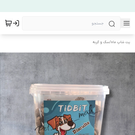
پت شاپ ماه
/
سگ و گربه