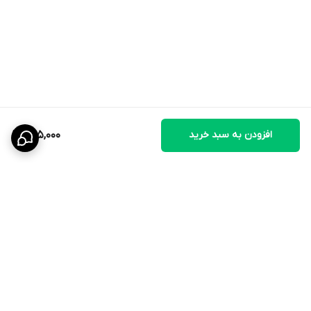
کوچک‌تر تقسیم کنید.
پس از استفاده، حتماً درب سطل را محکم ببندید.
افزودن به سبد خرید
285,000
برگشت به بالا