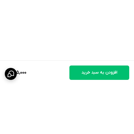
قابل استفاده در
آموزش و تربیت
مناسب برای
پاداش بعد از انجام فرمان
میان‌وعده‌ای خوش‌خوراک بین وعده‌های اصلی
قابل استفاده برای افزایش تعامل با سگ
مناسب برای مصرف در خانه، پیاده‌روی، سفر یا زمان بازی
نحوه مصرف
افزودن به سبد خرید
245,000
متناسب با
وزن، سن و سطح فعالیت سگ
مصرف شود
به‌عنوان
تشویقی
و نه غذای اصلی استفاده شود
همیشه
آب تازه و کافی
در دسترس حیوان باشد
پس از باز شدن، در جای خشک و خنک نگهداری شود
از مصرف بیش از حد تشویقی در طول روز خودداری شود
برای توله‌های
بالای 2 ماه
و سگ‌های بالغ قابل استفاده است