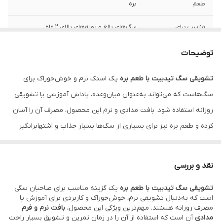
طعم
بره
مناسب برای
سگ‌های بالغ و توله‌های بالای 2 ماه
تعداد در بسته
10 عدد
توضیحات
بافت
نرم و مدادی
تشویقی سگ تیدبیت با طعم بره
یک اسنک نرم و خوش‌خوراک برای
سگ‌هاست که می‌تواند به‌عنوان میان‌وعده، پاداش آموزشی یا تشویقی
ویژگی ها
خوش‌خوراک، مناسب آموزش، دارای ویتامین‌ها،
حاوی کلسیم و امگا 3
روزانه استفاده شود. بافت مدادی و نرم این محصول، مصرف آن را آسان
کرده و طعم بره نیز برای بسیاری از سگ‌ها بسیار جذاب و اشتهابرانگیز
کاربرد
میان‌وعده، پاداش آموزشی، تشویقی روزانه
است.
نقد و بررسی
اگر به‌دنبال یک تشویقی خوش‌طعم و کاربردی برای سگ خود هستید،
تشویقی سگ تیدبیت با طعم بره
یک گزینه مناسب برای صاحبان سگی
تشویقی سگ تیدبیت با طعم بره
می‌تواند انتخابی مناسب برای مصرف
است که به‌دنبال تشویقی نرم، خوش‌خوراک و کاربردی برای آموزش یا
روزانه باشد. این محصول با بافت نرم و فرم مدادی طراحی شده تا هم
مصرف روزانه هستند. مهم‌ترین ویژگی این محصول،
بافت نرم و فرم
مدادی
آن است که استفاده از آن را در زمان تمرین و تشویق بسیار راحت
خوردن آن برای سگ راحت باشد و هم صاحب حیوان بتواند در زمان