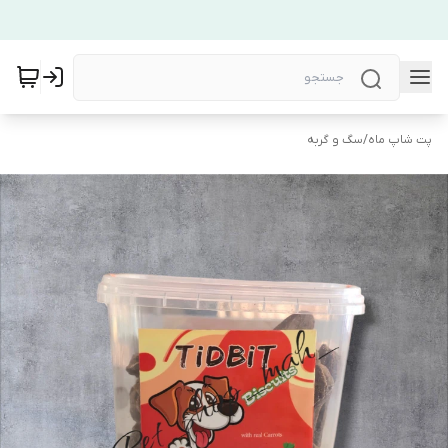
پت شاپ ماه
/
سگ و گربه