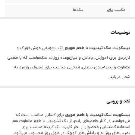
مناسب برای
سگ‌ها
ویژگی شاخص
تهیه‌شده با هویج واقعی
توضیحات
کاربرد
آموزش، تشویق و میان‌وعده
بیسکویت سگ تیدبیت با طعم هویج
یک تشویقی خوش‌خوراک و
وزن خالص
160 گرم
کاربردی برای آموزش، پاداش و میان‌وعده روزانه سگ‌هاست که با طعمی
شرایط نگهداری
جای خشک و خنک
متفاوت و بسته‌بندی سطلی، انتخابی مناسب برای مصرف روزمره به
شمار می‌آید.
نقد و بررسی
اگر به‌دنبال یک تشویقی متفاوت و خوش‌طعم برای سگ خود هستید،
بیسکویت سگ تیدبیت با طعم هویج
برای کسانی مناسب است که
بیسکویت سگ تیدبیت با طعم هویج
می‌تواند یک انتخاب مناسب باشد.
می‌خواهند در کنار طعم‌های رایج، از یک تشویقی با طعم متفاوت هم
این محصول با بافت بیسکویتی و اندازه کاربردی، برای استفاده در زمان
استفاده کنند. این محصول از نظر کاربرد، یک گزینه مناسب برای
تمرین‌های روزانه و پاداش‌های کوچک در طول روز محسوب می‌شود.
آموزش یا به‌عنوان پاداش روزانه بسیار ایده‌آل است.