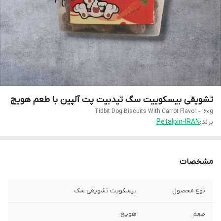
تشویقی بیسکوییت سگ تیدبیت پت آلپین با طعم هویج
Tidbit Dog Biscuits With Carrot Flavor – 160g
برند:
Petalpin-IRAN
مشخصات
نوع محصول
بیسکویت تشویقی سگ
طعم
هویج