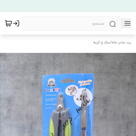
پت شاپ ماه
/
سگ و گربه