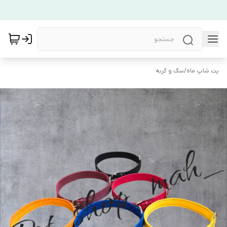
پت شاپ ماه
/
سگ و گربه