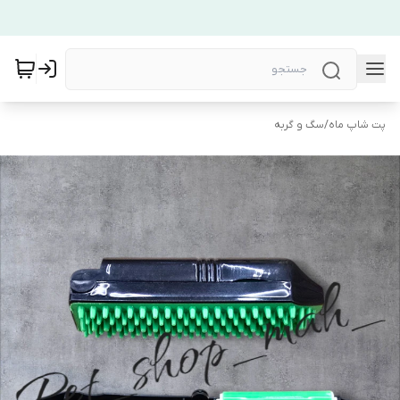
پت شاپ ماه
/
سگ و گربه