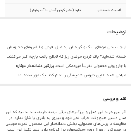
قابلیت شستشو
دارد (تمیز کردن آسان با آب ولرم )
مناسب برای
انواع سطوح (فرش، مبل، لباس، صندلی ماشین)
توضیحات
وزن
سبک و قابل حمل
از چسبیدن موهای سگ و گربه‌تان به مبل، فرش و لباس‌های محبوبتان
طراحی
تاشو/درب‌دار جهت محافظت از بخش چسبنده
خسته شده‌اید؟ پاک کردن موهای ریز که لابلای بافت پارچه گیر می‌کنند،
با جاروبرقی معمولی تقریباً غیرممکن است.
پرزگیر دندانه‌دار دوکاره
طراحی شده تا این کابوس همیشگی را تمام کند. یک ابزار ساده اما
فوق‌العاده قدرتمند که خانه شما را دوباره به محیطی تمیز و بدون مو
تبدیل می‌کند.
نقد و بررسی
اگر بین خرید این مدل و پرزگیرهای برقی تردید دارید، باید بدانید که این
این پرزگیر برخلاف مدل‌های کاغذی و یک‌بار مصرف، یک سرمایه‌گذاری
مدل دستی هیچ‌وقت خراب نمی‌شود و نیازی به باتری یا شارژ ندارد. در
دائمی برای نظافت خانه شماست. این محصول از دو بخش استراتژیک
مقایسه با برس‌های معمولی، بخش دندانه‌دار این محصول قدرت عجیبی
در جمع کردن مو از روی «موکت‌های پرز کوتاه» دارد. تنها نکته این است