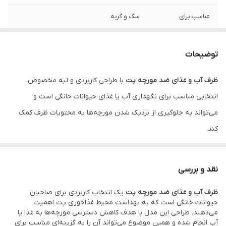
مناسب برای
سگ و گربه
ویژگی خاص
طراحی ضد مورچه
توضیحات
جنس
پلاستیک
ظرف آب و غذای ضد مورچه پت
با طراحی کاربردی و لبه مخصوص،
ابعاد
قطر 12 سانتی‌متر
انتخابی مناسب برای نگهداری آب یا غذای حیوانات خانگی است و
کاربرد
مناسب برای سرو آب یا غذا
می‌تواند به جلوگیری از نزدیک شدن مورچه‌ها به محتویات ظرف کمک
کند.
رنگ
متنوع
مناسب استفاده
روزانه در منزل
اگر به‌دنبال یک ظرف کاربردی و بهداشتی برای حیوان خانگی خود هستید،
نقد و بررسی
ظرف آب و غذای ضد مورچه پت
می‌تواند گزینه‌ای مناسب برای استفاده
قابل استفاده برای
غذای خشک، غذای مرطوب و آب
ظرف آب و غذای ضد مورچه پت
یک انتخاب کاربردی برای صاحبان
روزانه باشد. طراحی این محصول به‌گونه‌ای است که به کاهش ورود
حیوانات خانگی است که به بهداشت محیط غذاخوری پت اهمیت
مورچه‌ها به ناحیه غذا یا آب کمک می‌کند و استفاده از آن را در محیط
می‌دهند. طراحی این مدل با هدف کاهش دسترسی مورچه‌ها به غذا یا
آب انجام شده و همین موضوع می‌تواند آن را به گزینه‌ای مناسب برای
خانه آسان‌تر می‌سازد.