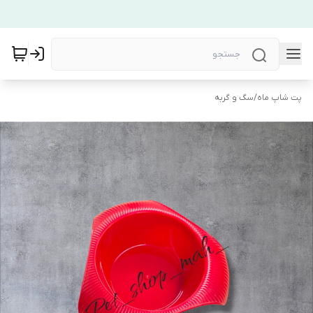
پت شاپ ماه
/
سگ و گربه