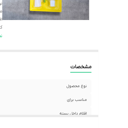
ن
من
اق
کا
ط
ن
وی
م
مشخصات
کش
نوع محصول
مناسب برای
اقلام داخل بسته
کاربرد