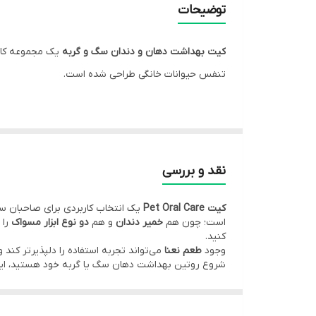
توضیحات
طعم
کیت بهداشت دهان و دندان سگ و گربه
یک مجموعه کار
ویژگی
تنفس حیوانات خانگی طراحی شده است.
مناسب
رسیدگی به سلامت دهان و دندان حیوانات خانگی نقش مه
کشور سازنده
نظافت منظم دندان‌های سگ و گربه را در خانه فراهم م
بتوانید از ابزار مناسب استفاده کنید.
نقد و بررسی
طبق اطلاعات درج‌شده روی بسته، این محصول برای کم
کیت Pet Oral Care
یک انتخاب کاربردی برای صاحبان سگ
هم برای حیواناتی که به مسواک معمولی عادت دارند و هم
است؛ چون هم
خمیر دندان
و هم
دو نوع ابزار مسواک
را 
این کیت برای استفاده در منزل مناسب است و در صورت 
کنید.
وجود
طعم نعنا
می‌تواند تجربه استفاده را دلپذیرتر کن
شروع روتین بهداشت دهان سگ یا گربه خود هستید، این
ویژگی‌های شاخص محصول
شامل
خمیر دندان، مسواک و مسواک انگشتی
سوالات متداول (FAQ)