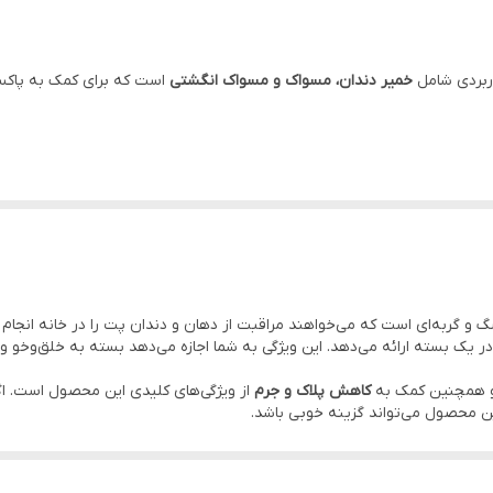
نعنایی
بردی شامل
خمیر دندان، مسواک و مسواک انگشتی
است که برای کمک به پاکس
کمک به خوشبو شدن تنفس دارای مسواک معمولی و انگشتی برای است
کوچولو های بالای 12 هفته
می در کیفیت زندگی، اشتها و سلامت عمومی آن‌ها دارد.
کیت Pet Oral Care
ب
چین
ی‌کند. این ست شامل یک
خمیر دندان با طعم نعنا
، یک
مسواک دسته‌دار
و یک
م
ک به
کاهش پلاک و جرم دندان
طراحی شده و می‌تواند به
خوشبو شدن تنفس
ح
 و گربه‌ای است که می‌خواهند مراقبت از دهان و دندان پت را در خانه انجا
 برای پت‌هایی که با تماس مستقیم و ملایم‌تر راحت‌تر هستند، گزینه مناسبی 
در یک بسته ارائه می‌دهد. این ویژگی به شما اجازه می‌دهد بسته به خلق‌وخو 
استفاده منظم، می‌تواند به حفظ بهداشت دهان و کاهش مشکلات ناشی از تجمع
د و همچنین کمک به
کاهش پلاک و جرم
از ویژگی‌های کلیدی این محصول است. اگ
 محصول می‌تواند گزینه خوبی باشد.