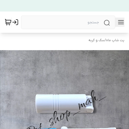
پت شاپ ماه
/
سگ و گربه