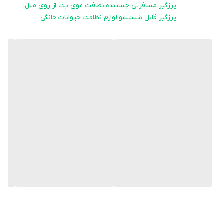
پرزگیر مسافرتی چسبنده
،
نظافت موی پت از روی مبل
،
لایه سیلیکونی:
دارای خاصیت چسبندگی ذاتی که با آب از بین نمی‌رود
پرزگیر قابل شستشو
،
لوازم نظافت حیوانات خانگی
و موها را بدون آسیب به پارچه جذب می‌کند.
قاب تاشو:
محافظت از لایه چسبنده در برابر گرد و غبار محیط وقتی از
آن استفاده نمی‌کنید.
کاربرد و فواید
اقتصادی و پول‌ساز:
یک‌بار خرید برای سال‌ها استفاده (صرفه‌جویی در
هزینه خرید رول کاغذی).
چندمنظوره:
عالی برای لباس‌های مشکی، مبل، صندلی ماشین و حتی
فرش.
دوست‌دار محیط زیست:
تولید زباله کاغذی را به صفر می‌رساند.