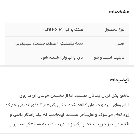
مشخصات
نوع محصول
غلتک پرزگیر (Lint Roller)
جنس
بدنه پلاستیکی + غلطک چسبنده سیلیکونی
قابلیت شست و شو
دارد با اب ولرم شسته شود
مناسب برای
لباس، مبلمان، فرش، صندلی ماشین
توضیحات
وزن
سبک و مسافرتی (جیبی)
عاشق بغل کردن پت‌تان هستید اما از نشستن موهای آن‌ها روی
لباس‌های تیره و مبلمان کلافه شده‌اید؟ پرزگیرهای کاغذی قدیمی هم که
زود تمام می‌شوند و هزینه‌بر هستند. اینجاست که یک راهکار دائمی و
اقتصادی نیاز دارید. غلتک پرزگیر ژلاتینی ما، دغدغه همیشگی شما برای
نظافت سریع و بی‌دردسر را یک‌بار برای همیشه حل می‌کند.