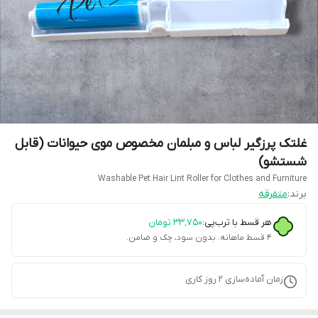
غلتک پرزگیر لباس و مبلمان مخصوص موی حیوانات (قابل
شستشو)
Washable Pet Hair Lint Roller for Clothes and Furniture
برند:
متفرقه
هر قسط با ترب‌پی:
۳۳٬۷۵۰
تومان
۴ قسط ماهانه. بدون سود، چک و ضامن.
زمان آماده‌سازی
2
روز کاری