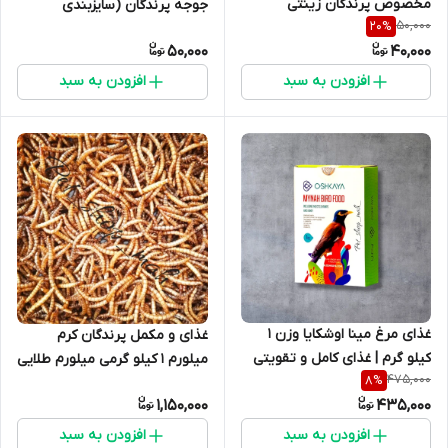
مخصوص پرندگان زینتی
جوجه پرندگان (سایزبندی
50,000
20
%
مختلف)
50,000
40,000
افزودن به سبد
افزودن به سبد
غذای مرغ مینا اوشکایا وزن 1
غذای و مکمل پرندگان کرم
کیلو گرم | غذای کامل و تقویتی
میلورم 1 کیلو گرمی میلورم طلایی
475,000
8
%
مخصوص پرندگان حشره‌خوار
درجه یک
1,150,000
435,000
افزودن به سبد
افزودن به سبد