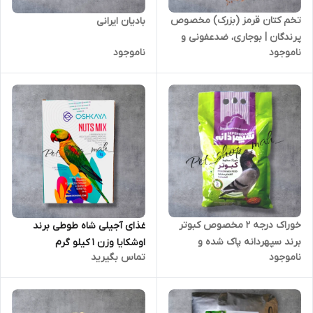
تخم کتان قرمز (بزرک) مخصوص
بادیان ایرانی
پرندگان | بوجاری، ضدعفونی و
ناموجود
ناموجود
وکیوم‌شده | غنی از امگا ۳ و
تقویت‌کننده پر و پوست
خوراک درجه 2 مخصوص کبوتر
غذای آجیلی شاه طوطی برند
برند سپهردانه پاک شده و
اوشکایا وزن 1 کیلو گرم
ناموجود
تماس بگیرید
ضدعفونی شده