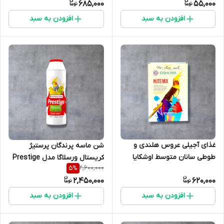
685,000
55,000
افزودن به سبد
افزودن به سبد
غذای آجیلی عروس هلندی و
شن ماسه پرندگان پرستیژ
طوطی سانان متوسط اوشکایا
کریستال ورسلاگا مدل Prestige
2,600,000
5
%
مدل NUTS MIX وزن ۱ کیلوگرم
Kristal با اسانس بادیان (رازیانه)
2,450,000
620,000
افزودن به سبد
افزودن به سبد