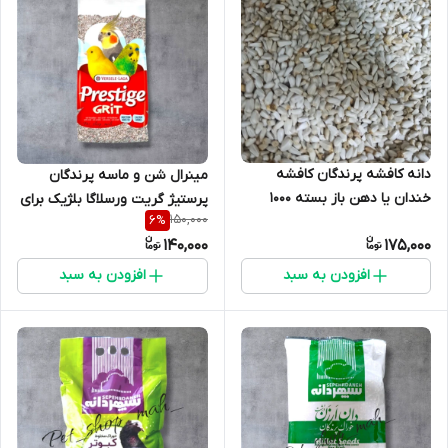
دانه کافشه پرندگان کافشه
مینرال شن و ماسه پرندگان
خندان یا دهن باز بسته 1000
پرستیژ گریت ورسلاگا بلژیک برای
150,000
6
%
گرمی
افزایش هضم غذا و جلوگیری از
140,000
175,000
بیماری های گوارشی در پرندگان
افزودن به سبد
افزودن به سبد