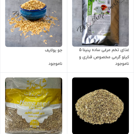
غذای تخم مرغی ساده پنیتا 5
جو یولایف
کیلو گرمی مخصوص قناری و
ناموجود
ناموجود
پرندگان