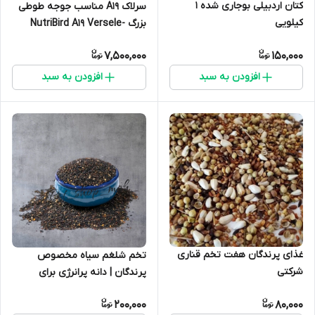
کتان اردبیلی بوجاری شده 1
سرلاک A19 مناسب جوجه طوطی
کیلویی
بزرگ NutriBird A19 Versele-
Laga – تغذیه کامل برای رشد
7,500,000
150,000
سریع و سالم
افزودن به سبد
افزودن به سبد
غذای پرندگان هفت تخم قناری
تخم شلغم سیاه مخصوص
شرکتی
پرندگان | دانه پرانرژی برای
تقویت صدا و پر
200,000
80,000