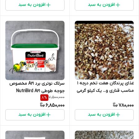
افزودن به سبد
افزودن به سبد
غذای پرندگان هفت تخم درجه 1
سرلاک نوتری برد A21 مخصوص
مناسب قناری و... یک کیلو گرمی
جوجه طوطی NutriBird A21
7,500,000
8
%
Versele-Laga – تغذیه کامل و
6,850,000
780,000
رشد سریع
افزودن به سبد
افزودن به سبد