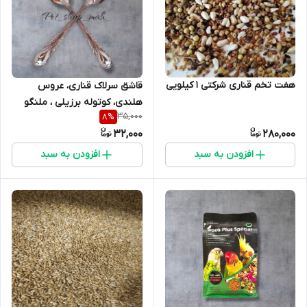
هفت تخم قناری شرکتی 1 کیلویی
قاشق سرلاک قناری، عروس
هلندی، کوتوله برزیلی ، ملنگو
35,000
8
%
و...
32,000
280,000
افزودن به سبد
افزودن به سبد