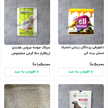
تشویقی پرندگان زینتی استیک
سرلاک جوجه عروس هلندی
عسلی برند الی
اریافارم 500 گرمی مخصوص
طوطی سانان
1,050,000
50,000
افزودن به سبد
افزودن به سبد