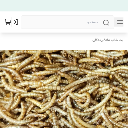
پت شاپ ماه
/
پرندگان