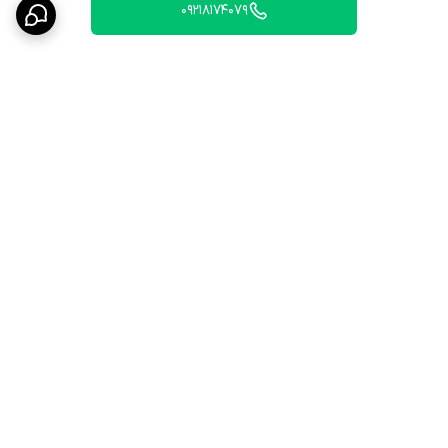
09218174079
برگشت به بالا
ارسال ویژه
۷ روز ضمانت بازگشت کالا