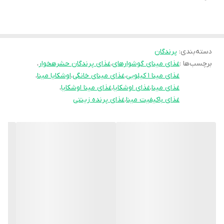
است.
در فرمول این محصول از حشرات خشک، میگو، عسل، اسیدهای چرب امگا،
ویتامین‌های گروه B، و پروبیوتیک‌های فعال استفاده شده تا هضم آسان،
پرهای براق و آواز قوی‌تر را برای پرنده فراهم کند.
دسته‌بندی
:
پرندگان
برچسب‌ها :
غذای مینای گوشوارهای
،
غذای پرندگان حشرهخوار
،
غذای مینا ۱ کیلویی
،
غذای مینای خانگی
،
اوشکایا مینا
،
این غذای مینا ۱ کیلویی اوشکایا برای مصرف روزانه طراحی شده و با
غذای مینا
،
غذای اوشکایا
،
غذای مینا اوشکایا
،
داشتن ترکیباتی همچون رزماری، مخمر آبجو و اسیدهای چرب ضروری
غذای باکیفیت مینا
،
غذای پرنده زینتی
(DHA و Omega-3) باعث افزایش طول عمر و تقویت سیستم ایمنی
پرندگان می‌شود.
⚗️ ترکیبات اصلی + کاربرد هر ترکیب