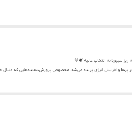
ریز سپهردانه انتخاب عالیه 🕊️💚
ر پرها و افزایش انرژی پرنده می‌شه. مخصوص پرورش‌دهنده‌هایی که دنبال خو
ای طبیعی برای پرندگان زینتی، قناری، مرغ عشق، فنچ، کبوتر و طوطی‌های کوچک
این محصول از دانه‌های تازه، تمیز و باکیفیت تشکیل شد
 از برندهای مورد اعتماد پرورش‌دهندگان حرفه‌ای پرنده است.