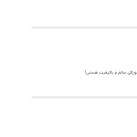
راکی سالم و باکیفیت هستن!
 است.
ه و سرشار از پروتئین، اسیدهای چرب مفید (اُمگا ۳ و ۶) و ویتامین‌های ضروریه که به افزایش انرژی، درخشش پرها و سلامت عمومی