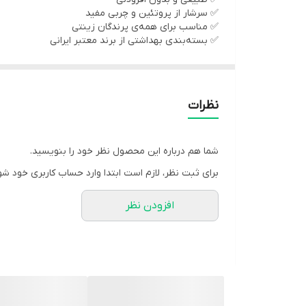
✅ سرشار از پروتئین و چربی مفید
✅ مناسب برای همه‌ی پرندگان زینتی
✅ بسته‌بندی بهداشتی از برند معتبر ایرانی
معایب:
🌾 ترکیبات اصلی + کاربرد هر ترکیب
❌ در مصرف زیاد ممکنه باعث چاقی پرنده بشه، پس اندازه
نظرات
🌿 دانه شاهدانه خالص و تازه → منبع طبیعی پروتئین، چ
شما هم درباره این محصول نظر خود را بنویسید.
💪 اسیدهای چرب اُمگا ۳ و اُمگا ۶ → برای درخشش پر و تقویت سیستم ایمنی
برای ثبت نظر، لازم است ابتدا وارد حساب کاربری خود شو
افزودن نظر
🔋 مواد معدنی طبیعی → تقویت استخوان‌ها و بهبود ر
---