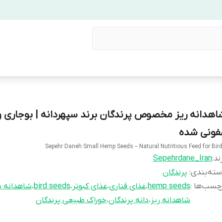
اهدانه ریز مخصوص پرندگان برند سپهردانه | بوجاری 
فونی شده
Sepehr Daneh Small Hemp Seeds – Natural Nutritious Feed for Bir
ند:
Sepehrdane_Iran
ته‌بندی
:
پرندگان
چسب‌ها :
hemp seeds
،
غذای قناری
،
غذای کبوتر
،
bird seeds
،
شاهدانه س
شاهدانه ریز
،
دانه پرندگان
،
خوراک طبیعی پرندگان