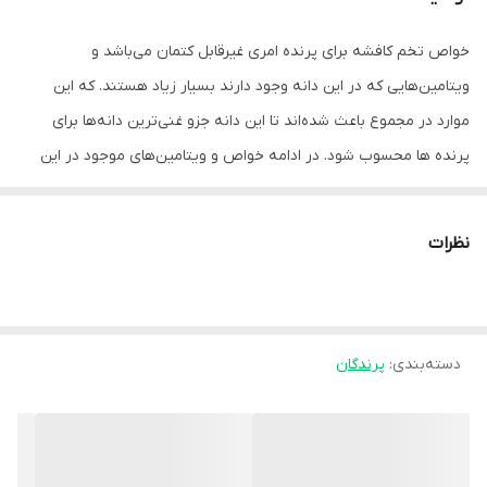
خواص تخم کافشه برای پرنده امری غیرقابل کتمان می‌باشد و
ویتامین‌هایی که در این دانه وجود دارند بسیار زیاد هستند. که این
موارد در مجموع باعث شده‌اند تا این دانه جزو غنی‌ترین دانه‌ها برای
پرنده ها محسوب شود. در ادامه خواص و ویتامین‌های موجود در این
دانه‌های غنی را مرور می‌کنیم. خاصیت انگل زدایی طبع گرم و خشک فیبر
بالا و جلوگیری از یبوست تقویت کننده دستگاه گوارش انرژی زا سرشار از
نظرات
ویتامین های a و e کمک به رشد سریع‌تر جوجه جلوگیری از ایجاد
حساسیت افزایش قدرت بدنی پرنده کمک به اوج گیری بهتر پرنده
تقویت کننده سیستم ایمنی اگر شما از تخم کافشه برای پرنده خود
دسته‌بندی
:
پرندگان
استفاده کنید، می‌توانید از تمامی این خواص و نکات مثبت برخوردار
شوید و به خوبی پرنده خود را تقویت کنید.