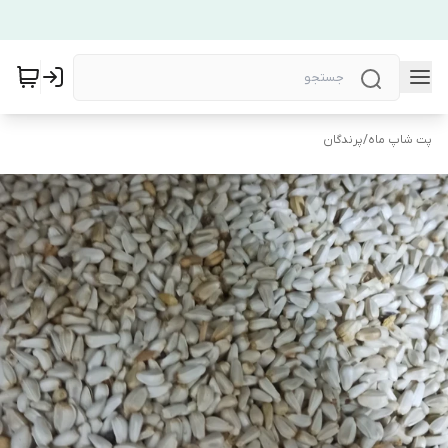
پت شاپ ماه
/
پرندگان