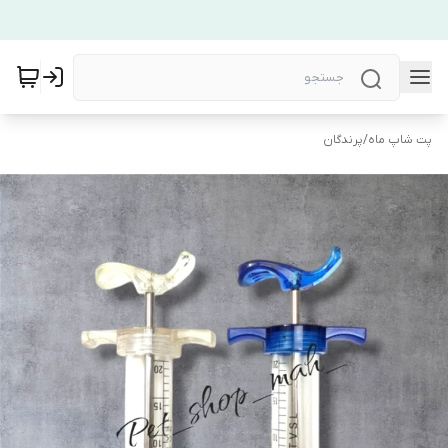
پت شاپ ماه
/
پرندگان