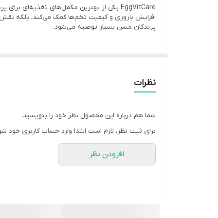
EggVitCare یکی از بهترین مکمل‌های تغذیه‌ای 
افزایش باروری و کیفیت تخم‌ها کمک می‌کند، بلکه نقش م
پرندگان مسن بسیار توصیه می‌شود.
ویتامین E، ویتامین C، امگا ۳ و پروبیوتیک‌ها نقش مهمی در افزایش باروری پرندگان، بهبود پوسته تخم، افزایش وزن و کیفیت تخم‌ها دارد.
می‌شوند. این قرص با ترکیب کامل ویتامین‌های گروه B (B1، B6، B12 و بیوتین) به رشد بهتر پر، تقویت متابولیسم انرژی و کاهش استرس در پرندگان کمک می‌کند.
نظرات
به همین دلیل قرص تقویتی اگویت کر یکی از بهترین انت
شما هم درباره این محصول نظر خود را بنویسید.
برای ثبت نظر، لازم است ابتدا وارد حساب کاربری خود شو
افزودن نظر
---
🔹 ترکیبات اصلی و کاربردها
Vitamin B1 (تیامین): تقویت متابولیسم و افزایش انرژی