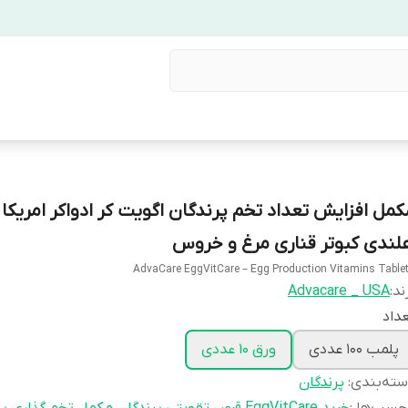
کمل افزایش تعداد تخم پرندگان اگویت کر ادواکر امریک
لندی کبوتر قناری مرغ و خروس
AdvaCare EggVitCare – Egg Production Vitamins Table
ند:
Advacare _ USA
داد
پلمب 100 عددی
ورق 10 عددی
ته‌بندی
:
پرندگان