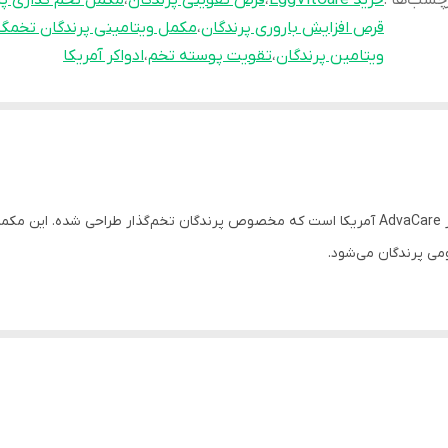
چسب‌ها :
خرید EggVitCare
،
قرص تقویتی پرندگان
،
مکمل تخم گذاری پر
قرص افزایش باروری پرندگان
،
مکمل ویتامینی پرندگان تخمگذ
ویتامین پرندگان
،
تقویت پوسته تخم
،
ادواکر آمریکا
قرص اگویت کر (EggVitCare) محصولی از کمپانی معتبر AdvaCare آمریکا است که مخصوص پرندگان تخم
می پرندگان می‌شود.