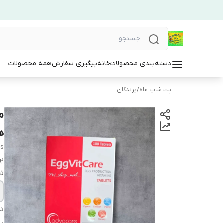
دسته‌بندی محصولات
خانه
پیگیری سفارش
همه محصولات
پت شاپ ماه
/
پرندگان
م
ه
ts
بر
تع
دس