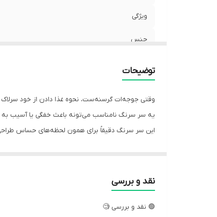
ویژگی
جنس
سازگار
توضیحات
مناسب برای
وقتی جوجه‌ات گرسنه‌ست، نحوه غذا دادن از خود سرلاک 
سایز بندی
یه سر سرنگ نامناسب می‌تونه باعث خفگی یا آسیب به م
این سر سرنگ دقیقاً برای همون لحظه‌های حساس طراح
کاربرد
🟢 توضیحات حرفه‌ای
نقد و بررسی
🟢 نقد و بررسی 🧐
سر سرنگ سرلاک دادن مخصوص جوجه پرندگان، ابزاریه که 