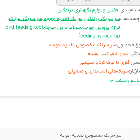
ته‌بندی
:
قفس و لوازم نگهداری پرندگان
چسب‌ها :
سر سرنگ پرندگان
،
سرنگ تغذیه جوجه
،
سر سرنگ سرلاک
،
لوازم پرورش جوجه
،
سرلاک دادن جوجه
،
bird feeding tool
،
feeding syringe tip
وع محصول
:
سر سرنگ مخصوص تغذیه جوجه
ژگی
:
ایمن، نرم، کنترل‌شده
نس
:
فلزی با نوک گرد و صیقلی
زگار
:
سرنگ‌های استاندارد و معمولی
اسب برای
:
جوجه انواع پرندگان زینتی
مایش بیشتر
یز بندی
:
کوچک، متوسط، بزرگ
ربرد
:
سرلاک دادن بدون آسیب به منقار
سر سرنگ مخصوص تغذیه جوجه