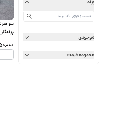
برند
سر سرن
پرندگان
موجودی
50,000
محدوده قیمت